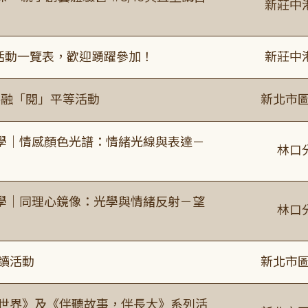
新莊中
廣活動一覽表，歡迎踴躍參加！
新莊中
共融「閱」平等活動
新北市圖
學｜情感顏色光譜：情緒光線與表達－
林口
學｜同理心鏡像：光學與情緒反射－望
林口
閱讀活動
新北市圖
感世界》及《伴聽故事，伴長大》系列活