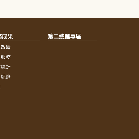
務成果
第二總館專區
境改造
新服務
務統計
獎紀錄
報