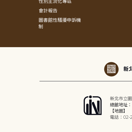
性別主流化專區
會計報告
圖書館性騷擾申訴機
制
:::
新北
新北市立圖
總館地址：2
【地圖】
電話：02-2