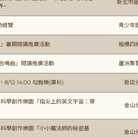
新北市圖
界~
動總覽
青少年
係」暑期閱讀推廣活動
板橋四
的合鳴曲」閱讀推廣活動
蘆洲集
/12 14:00 勾鉤樂(罩衫)
新店
與科學創作樂園『指尖上的英文宇宙：穿
金山
與科學創作樂園『小小魔法師的秘密基
金山