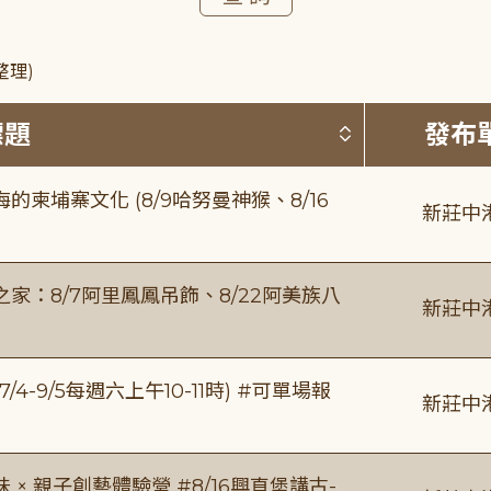
整理)
按標題排序 
標題
發布
柬埔寨文化 (8/9哈努曼神猴、8/16
新莊中
：8/7阿里鳳鳳吊飾、8/22阿美族八
新莊中
/4-9/5每週六上午10-11時) #可單場報
新莊中
 親子創藝體驗營 #8/16興直堡講古-