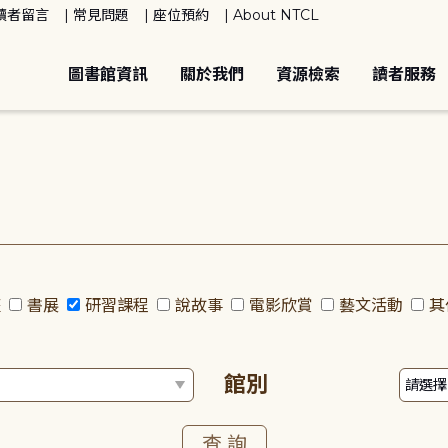
讀者留言
常見問題
座位預約
About NTCL
圖書館資訊
關於我們
資源檢索
讀者服務
座
書展
研習課程
說故事
電影欣賞
藝文活動
其
館別