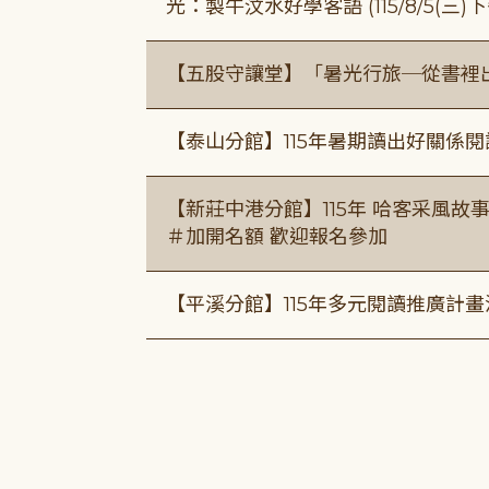
光：製牛汶水好學客語 (115/8/5(三
【五股守讓堂】「暑光行旅─從書裡
【泰山分館】115年暑期讀出好關係
【新莊中港分館】115年 哈客采風故事課 ( 7
＃加開名額 歡迎報名參加
【平溪分館】115年多元閱讀推廣計畫