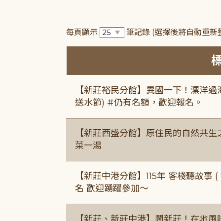
每頁顯示
筆記錄
(選擇後將自動重新
【新莊裕民分館】異國一下！漂洋過海的
送水節) #仍有名額，歡迎報名。
【新莊西盛分館】原住民的自然共生之家
菜一湯
【新莊中港分館】115年 客棧聽故事 ( 7
名 歡迎踴躍參加～
【新莊、新莊中港】鬧新莊！在地風味 ×