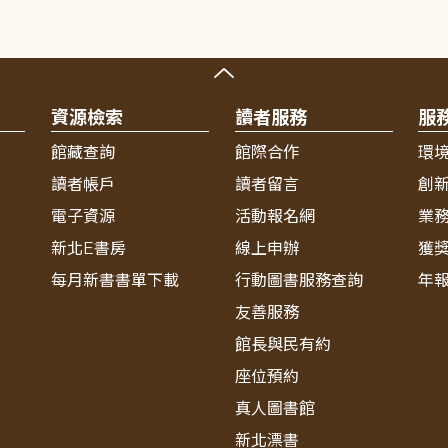
資源檢索
讀者服務
服
館藏查詢
館際合作
環
讀者帳戶
讀者留言
創
電子資源
活動報名網
業
新北E書房
線上申辦
獲
每月新書書單下載
行動圖書服務查詢
年
友善服務
館長與民有約
座位預約
真人圖書館
新北漂書