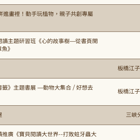
拼進畫裡！動手玩植物，親子共創專屬
元閱讀主題研習班《心的故事樹—從書頁開
章魚》
板橋江子
書籤》主題書展 —動物大集合 / 好想去
板橋江子
屋
三峽
讀推廣《寶貝閱讀大世界--打敗蛀牙蟲大