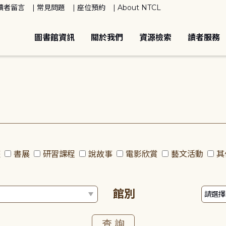
讀者留言
常見問題
座位預約
About NTCL
圖書館資訊
關於我們
資源檢索
讀者服務
座
書展
研習課程
說故事
電影欣賞
藝文活動
其
館別