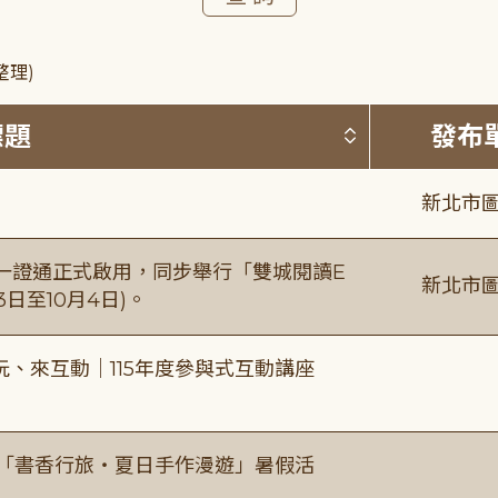
整理)
按標題排序 
標題
發布
新北市圖
日一證通正式啟用，同步舉行「雙城閱讀E
新北市圖
日至10月4日)。
、來互動｜115年度參與式互動講座
房「書香行旅・夏日手作漫遊」暑假活