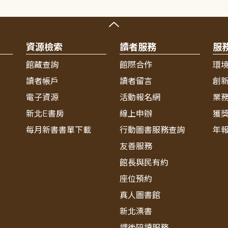
資源檢索
讀者服務
服
館藏查詢
館際合作
環
讀者帳戶
讀者留言
創
電子資源
活動報名網
業
新北E書房
線上申辦
獲
每月新書書單下載
行動圖書服務查詢
年
友善服務
館長與民有約
座位預約
真人圖書館
新北漂書
課後陪讀服務