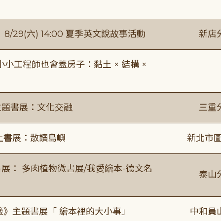
館】8/29(六) 14:00 夏季英文說故事活動
新店
工程師也會蓋房子：黏土 × 結構 ×
主題書展：文化交融
三重
線上書展：散讀島嶼
新北市圖
展： 多肉植物微書展/我愛繪本-德文名
泰山
籤》主題書展「 繪本裡的大小事」
中和員