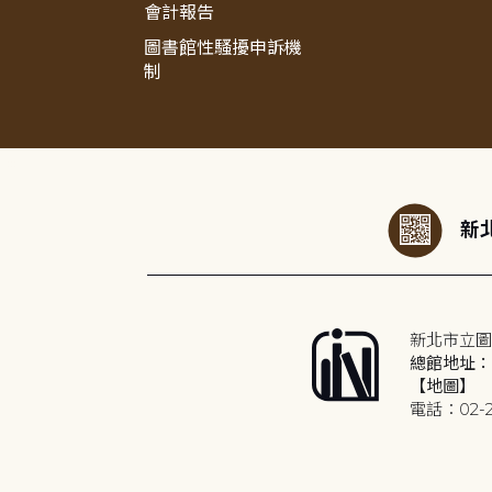
會計報告
圖書館性騷擾申訴機
制
:::
新北
新北市立圖
總館地址：2
【地圖】
電話：02-2