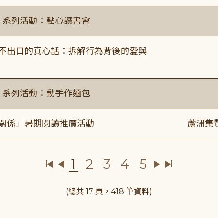
ry」系列活動：點心讀書會
說不出口的真心話：拆解行為背後的愛與
ry」系列活動：動手作麵包
好關係」暑期閱讀推廣活動
蘆洲集
1
2
3
4
5
(總共 17 頁，418 筆資料)