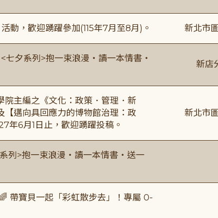
動，歡迎踴躍參加(115年7月至8月)。
新北市圖
:00 <七夕系列>抱一束浪漫・讀一本情書・
新店
學院主編之《文化：政策．管理．新
及【邁向具回應力的博物館治理：政
新北市圖
27年6月1日止，歡迎踴躍投稿。
0 <七夕系列>抱一束浪漫・讀一本情書・送一
 帶寶貝一起「彩虹散步去」！專屬 0-