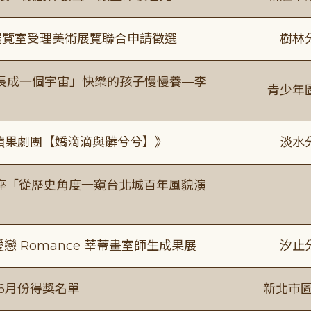
/展覽室受理美術展覽聯合申請徵選
樹林
長成一個宇宙」快樂的孩子慢慢養—李
青少年
《 蘋果劇團【嬌滴滴與髒兮兮】》
淡水
築美學講座「從歷史角度一窺台北城百年風貌演
愛戀 Romance 莘蒂畫室師生成果展
汐止
-6月份得獎名單
新北市圖