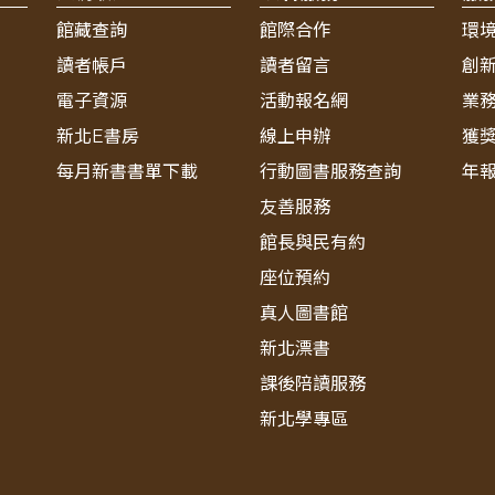
館藏查詢
館際合作
環
讀者帳戶
讀者留言
創
電子資源
活動報名網
業
新北E書房
線上申辦
獲
每月新書書單下載
行動圖書服務查詢
年
友善服務
館長與民有約
座位預約
真人圖書館
新北漂書
課後陪讀服務
新北學專區