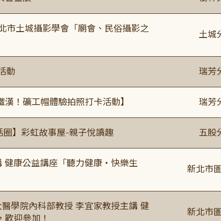
新北市土城攝影學會「廟會、民俗攝影之
土城
活動
瑞芳
鐵漢！礦工帽體驗拍照打卡活動】
瑞芳
活圈】彩虹故事屋-親子悅讀趣
五股
場主講 健康公益講座「聽力健康・快樂生
新北市圖
場臺大醫學院內科部教授 李宜家教授主講 健
新北市圖
，歡迎參加！