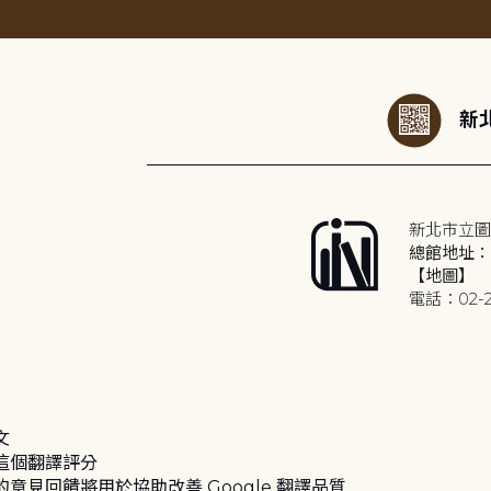
:::
新北
新北市立圖
總館地址：2
【地圖】
電話：02-2
文
這個翻譯評分
的意見回饋將用於協助改善 Google 翻譯品質