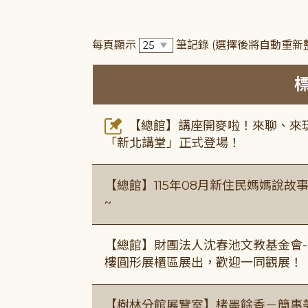
每頁顯示
筆記錄
(選擇後將自動重新
【總館】講座開麥啦！來聊、來玩
「新北講堂」正式登場！
【總館】115年08月新住民媽媽說
~
【總館】財團法人沈春池文教基金會-
樓圓形展櫃區展出，歡迎一同觀展！
【樹林分館展覽室】楮墨餘香－簡惠