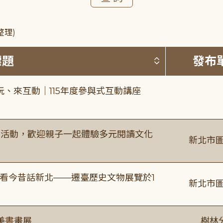
整理)
按標題排序 
標題
發布
、來互動｜115年度參與式互動講座
故事活動，歡迎親子一起體驗多元閱讀文化
新北市圖
看今昔話新北——遷臺歷史文物展覽於1
新北市圖
美書畫展
樹林