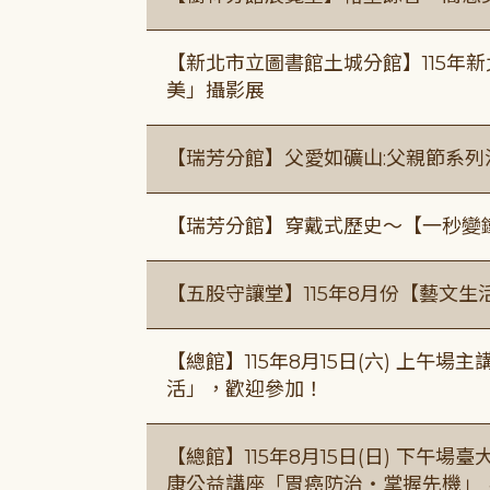
【新北市立圖書館土城分館】115年
美」攝影展
【瑞芳分館】父愛如礦山:父親節系列
【瑞芳分館】穿戴式歷史〜【一秒變
【五股守讓堂】115年8月份【藝文生
【總館】115年8月15日(六) 上午
活」，歡迎參加！
【總館】115年8月15日(日) 下午
康公益講座「胃癌防治・掌握先機」