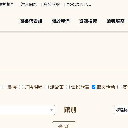
讀者留言
常見問題
座位預約
About NTCL
圖書館資訊
關於我們
資源檢索
讀者服務
座
書展
研習課程
說故事
電影欣賞
藝文活動
其
館別