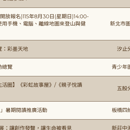
報名)115年8月30日(星期日)14:00-
【使用手機、電腦、離線地圖來登山與健
新北市圖
覽：彩墨天地
汐止
動總覽
青少年
文生活圈】《彩虹故事屋》/《親子悅讀
五股
係」暑期閱讀推廣活動
板橋四
合展：讓創作發聲，讓生命被看見
新莊中