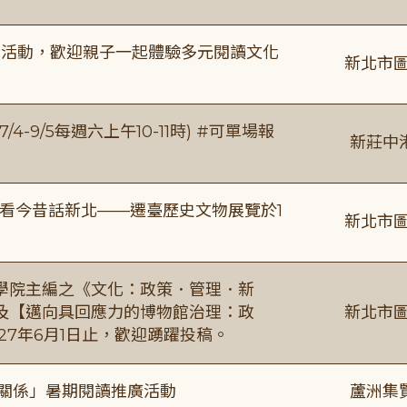
故事活動，歡迎親子一起體驗多元閱讀文化
新北市圖
/4-9/5每週六上午10-11時) #可單場報
新莊中
看今昔話新北——遷臺歷史文物展覽於1
新北市圖
學院主編之《文化：政策．管理．新
及【邁向具回應力的博物館治理：政
新北市圖
27年6月1日止，歡迎踴躍投稿。
好關係」暑期閱讀推廣活動
蘆洲集