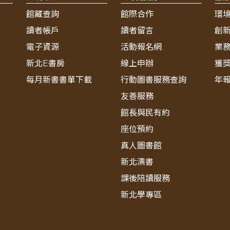
館藏查詢
館際合作
環
讀者帳戶
讀者留言
創
電子資源
活動報名網
業
新北E書房
線上申辦
獲
每月新書書單下載
行動圖書服務查詢
年
友善服務
館長與民有約
座位預約
真人圖書館
新北漂書
課後陪讀服務
新北學專區