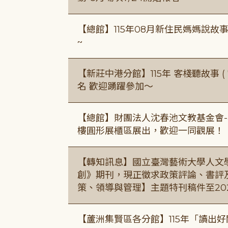
【總館】115年08月新住民媽媽說
~
【新莊中港分館】115年 客棧聽故事 ( 7
名 歡迎踴躍參加～
【總館】財團法人沈春池文教基金會-
樓圓形展櫃區展出，歡迎一同觀展！
【轉知訊息】國立臺灣藝術大學人文
創》期刊，現正徵求政策評論、書評
策、領導與管理】主題特刊稿件至20
【蘆洲集賢區各分館】115年「讀出