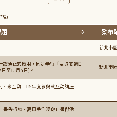
整理)
按標題排序 
標題
發布
新北市圖
日一證通正式啟用，同步舉行「雙城閱讀E
新北市圖
日至10月4日)。
、來互動｜115年度參與式互動講座
房「書香行旅・夏日手作漫遊」暑假活