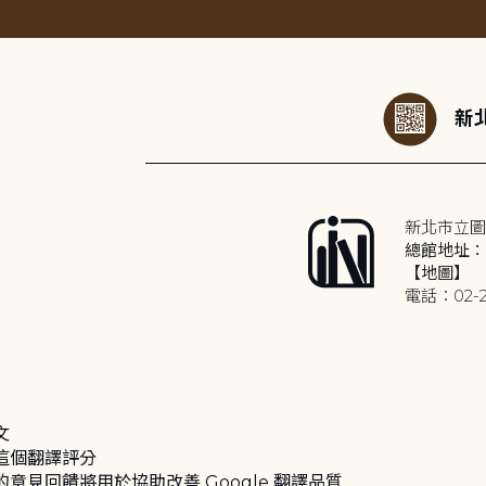
:::
新北
新北市立圖
總館地址：2
【地圖】
電話：02-2
文
這個翻譯評分
的意見回饋將用於協助改善 Google 翻譯品質