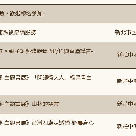
活動，歡迎報名參加~
館課後陪讀服務
新北市圖
 親子創藝體驗營 #8/16興直堡講古-
新莊中
書籤-主題書展》「閱讀轉大人」橋梁書主
新莊中
籤-主題書展》山林的語言
新莊中
籤-主題書展》台灣四處走透透-舒展身心
新莊中