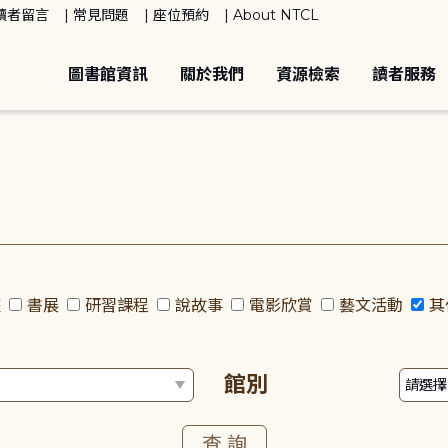
讀者留言
常見問題
座位預約
About NTCL
圖書館資訊
關於我們
資源檢索
讀者服務
座
書展
研習課程
說故事
電影欣賞
藝文活動
其
館別