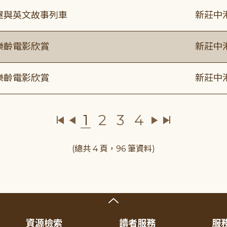
事屋與英文故事列車
新莊中
樂齡電影欣賞
新莊中
樂齡電影欣賞
新莊中
1
2
3
4
(總共 4 頁，96 筆資料)
資源檢索
讀者服務
服