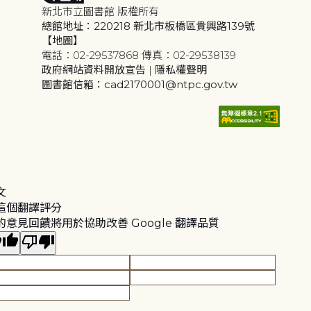
新北市立圖書館 版權所有
總館地址：220218 新北市板橋區貴興路139號
【地圖】
電話：02-29537868 傳真：02-29538139
政府網站資料開放宣告
|
隱私權聲明
圖書館信箱：cad2170001@ntpc.gov.tw
文
這個翻譯評分
的意見回饋將用於協助改善 Google 翻譯品質