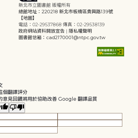
新北市立圖書館 版權所有
總館地址：220218 新北市板橋區貴興路139號
【地圖】
電話：02-29537868 傳真：02-29538139
政府網站資料開放宣告
|
隱私權聲明
圖書館信箱：cad2170001@ntpc.gov.tw
文
這個翻譯評分
的意見回饋將用於協助改善 Google 翻譯品質