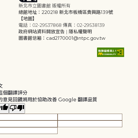
新北市立圖書館 版權所有
總館地址：220218 新北市板橋區貴興路139號
【地圖】
電話：02-29537868 傳真：02-29538139
政府網站資料開放宣告
|
隱私權聲明
圖書館信箱：cad2170001@ntpc.gov.tw
文
這個翻譯評分
的意見回饋將用於協助改善 Google 翻譯品質