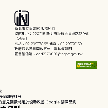
新北市立圖書館 版權所有
總館地址：220218 新北市板橋區貴興路139號
【地圖】
電話：02-29537868 傳真：02-29538139
政府網站資料開放宣告
|
隱私權聲明
圖書館信箱：cad2170001@ntpc.gov.tw
文
這個翻譯評分
的意見回饋將用於協助改善 Google 翻譯品質