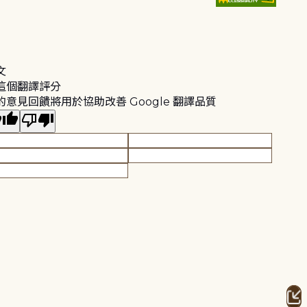
文
這個翻譯評分
的意見回饋將用於協助改善 Google 翻譯品質