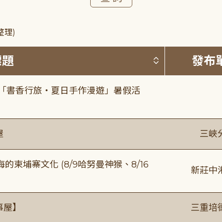
整理)
按標題排序 
標題
發布
房「書香行旅・夏日手作漫遊」暑假活
屋
三峽
柬埔寨文化 (8/9哈努曼神猴、8/16
新莊中
事屋】
三重培