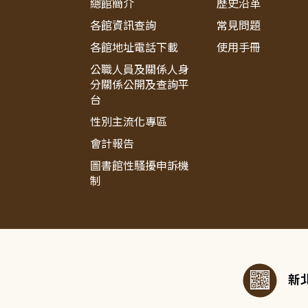
總館簡介
歷史沿革
各館資訊查詢
常見問題
各館地址電話下載
使用手冊
公職人員及關係人身
分關係公開及查詢平
台
性別主流化專區
會計報告
圖書館性騷擾申訴機
制
:::
新北