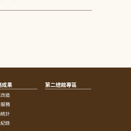
務成果
第二總館專區
境改造
新服務
務統計
獎紀錄