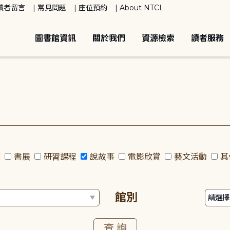
讀者留言
常見問題
座位預約
About NTCL
圖書館資訊
關於我們
資源檢索
讀者服務
座
書展
研習課程
說故事
電影欣賞
藝文活動
其
館別