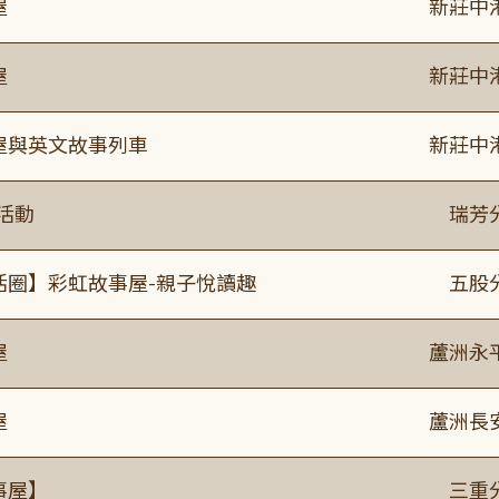
屋
新莊中
屋
新莊中
事屋與英文故事列車
新莊中
活動
瑞芳
活圈】彩虹故事屋-親子悅讀趣
五股
屋
蘆洲永
屋
蘆洲長
事屋】
三重