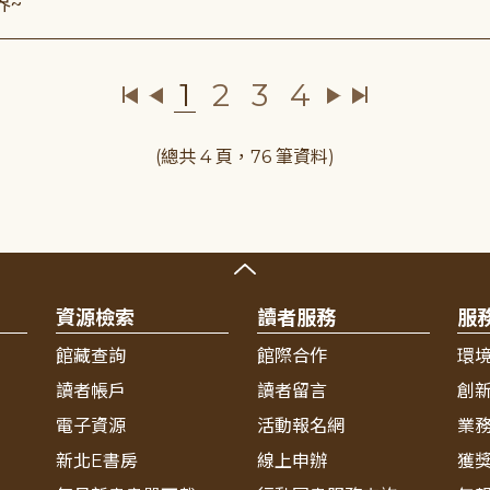
界~
1
2
3
4
(總共 4 頁，76 筆資料)
資源檢索
讀者服務
服
館藏查詢
館際合作
環
讀者帳戶
讀者留言
創
電子資源
活動報名網
業
新北E書房
線上申辦
獲