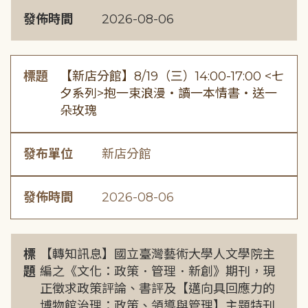
發佈時間
2026-08-06
標題
【新店分館】8/19（三）14:00-17:00 <七
夕系列>抱一束浪漫・讀一本情書・送一
朵玫瑰
發布單位
新店分館
發佈時間
2026-08-06
標
【轉知訊息】國立臺灣藝術大學人文學院主
題
編之《文化：政策．管理．新創》期刊，現
正徵求政策評論、書評及【邁向具回應力的
博物館治理：政策、領導與管理】主題特刊