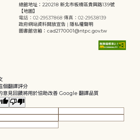
總館地址：220218 新北市板橋區貴興路139號
【地圖】
電話：02-29537868 傳真：02-29538139
政府網站資料開放宣告
|
隱私權聲明
圖書館信箱：cad2170001@ntpc.gov.tw
文
這個翻譯評分
的意見回饋將用於協助改善 Google 翻譯品質