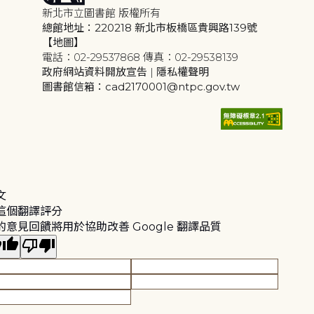
新北市立圖書館 版權所有
總館地址：220218 新北市板橋區貴興路139號
【地圖】
電話：02-29537868 傳真：02-29538139
政府網站資料開放宣告
|
隱私權聲明
圖書館信箱：cad2170001@ntpc.gov.tw
文
這個翻譯評分
的意見回饋將用於協助改善 Google 翻譯品質