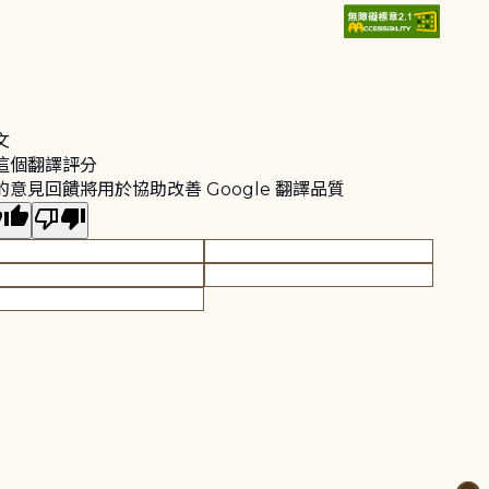
文
這個翻譯評分
的意見回饋將用於協助改善 Google 翻譯品質