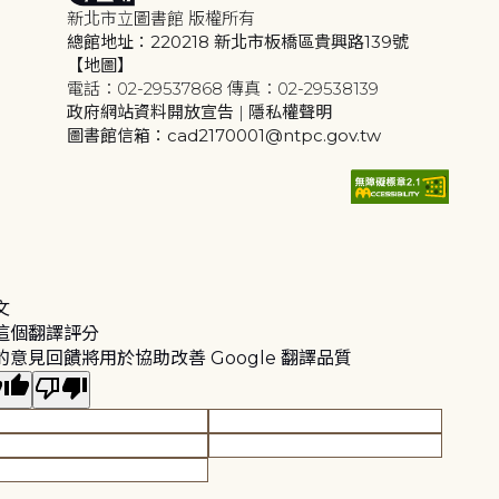
新北市立圖書館 版權所有
總館地址：220218 新北市板橋區貴興路139號
【地圖】
電話：02-29537868 傳真：02-29538139
政府網站資料開放宣告
|
隱私權聲明
圖書館信箱：cad2170001@ntpc.gov.tw
文
這個翻譯評分
的意見回饋將用於協助改善 Google 翻譯品質