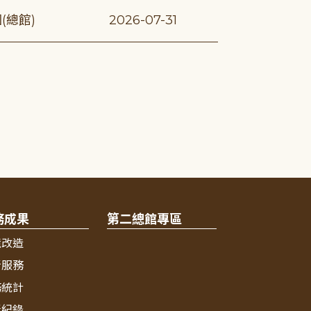
(總館)
2026-07-31
務成果
第二總館專區
境改造
新服務
務統計
獎紀錄