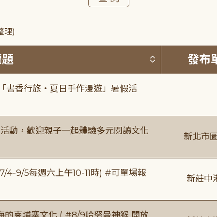
整理)
按標題排序 
標題
發布
房「書香行旅・夏日手作漫遊」暑假活
故事活動，歡迎親子一起體驗多元閱讀文化
新北市圖
/4-9/5每週六上午10-11時) #可單場報
新莊中
柬埔寨文化 ( #8/9哈努曼神猴 開放