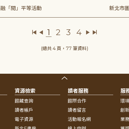
共融「閱」平等活動
新北市圖
1
2
3
4
(總共 4 頁，77 筆資料)
資源檢索
讀者服務
服
館藏查詢
館際合作
環
讀者帳戶
讀者留言
創
電子資源
活動報名網
業
新北E書房
線上申辦
獲