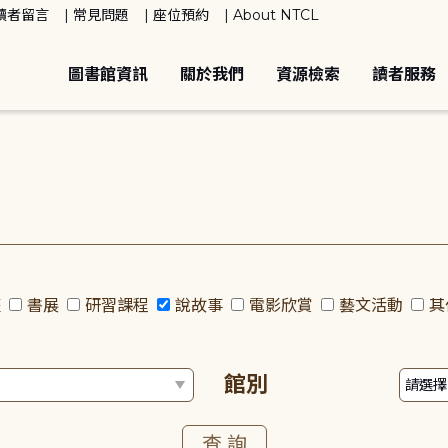
讀者留言
常見問題
座位預約
About NTCL
圖書館資訊
關於我們
資源檢索
讀者服務
座
書展
研習課程
說故事
電影欣賞
藝文活動
其
館別