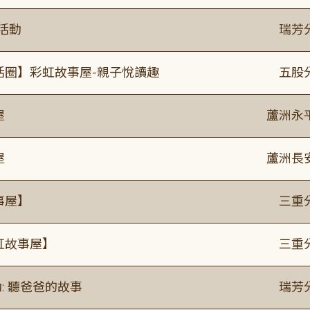
活動
瑞芳
活圈】彩虹故事屋-親子悅讀趣
五股
屋
蘆洲永
屋
蘆洲長
事屋】
三重
虹故事屋】
三重
: 聽爸爸的故事
瑞芳