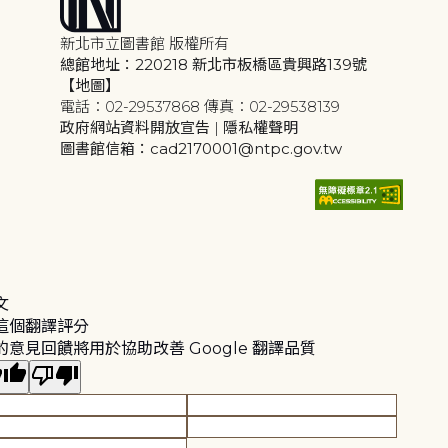
新北市立圖書館 版權所有
總館地址：220218 新北市板橋區貴興路139號
【地圖】
電話：02-29537868 傳真：02-29538139
政府網站資料開放宣告
|
隱私權聲明
圖書館信箱：cad2170001@ntpc.gov.tw
文
這個翻譯評分
的意見回饋將用於協助改善 Google 翻譯品質