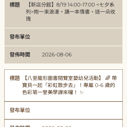
標題
【新店分館】8/19 14:00-17:00 <七夕系
列>抱一束浪漫・讀一本情書・送一朵玫
瑰
發布單位
發佈時間
2026-08-06
標題
【八里龍形圖書閱覽室嬰幼兒活動】 🌈 帶
寶貝一起「彩虹散步去」！專屬 0-6 歲的
色彩第一堂美學課來囉！ ✨
發布單位