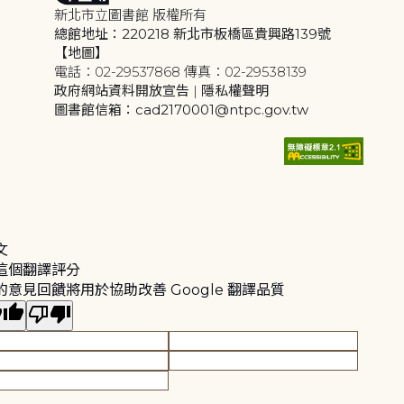
新北市立圖書館 版權所有
總館地址：220218 新北市板橋區貴興路139號
【地圖】
電話：02-29537868 傳真：02-29538139
政府網站資料開放宣告
|
隱私權聲明
圖書館信箱：cad2170001@ntpc.gov.tw
文
這個翻譯評分
的意見回饋將用於協助改善 Google 翻譯品質