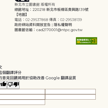
新北市立圖書館 版權所有
總館地址：220218 新北市板橋區貴興路139號
【地圖】
電話：02-29537868 傳真：02-29538139
政府網站資料開放宣告
|
隱私權聲明
圖書館信箱：cad2170001@ntpc.gov.tw
文
這個翻譯評分
的意見回饋將用於協助改善 Google 翻譯品質