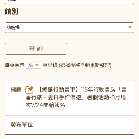
館別
每頁顯示
筆記錄
(選擇後將自動重新整理)
標題
【總館行動書車】115年行動書房「書
香行旅・夏日手作漫遊」暑假活動-8月場
次7/24開始報名
發布單位