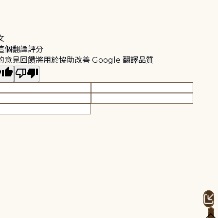
文
這個翻譯評分
的意見回饋將用於協助改善 Google 翻譯品質