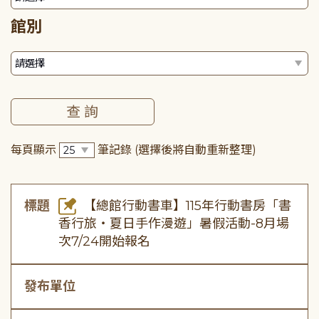
館別
每頁顯示
筆記錄
(選擇後將自動重新整理)
標題
【總館行動書車】115年行動書房「書
香行旅・夏日手作漫遊」暑假活動-8月場
次7/24開始報名
發布單位