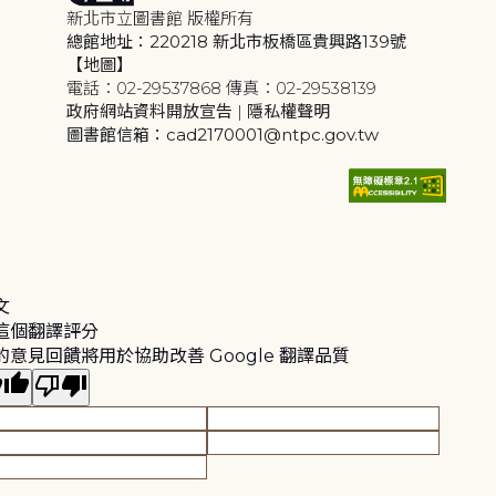
新北市立圖書館 版權所有
總館地址：220218 新北市板橋區貴興路139號
【地圖】
電話：02-29537868 傳真：02-29538139
政府網站資料開放宣告
|
隱私權聲明
圖書館信箱：cad2170001@ntpc.gov.tw
文
這個翻譯評分
的意見回饋將用於協助改善 Google 翻譯品質