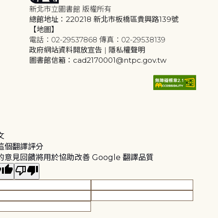
新北市立圖書館 版權所有
總館地址：220218 新北市板橋區貴興路139號
【地圖】
電話：02-29537868 傳真：02-29538139
政府網站資料開放宣告
|
隱私權聲明
圖書館信箱：cad2170001@ntpc.gov.tw
文
這個翻譯評分
的意見回饋將用於協助改善 Google 翻譯品質