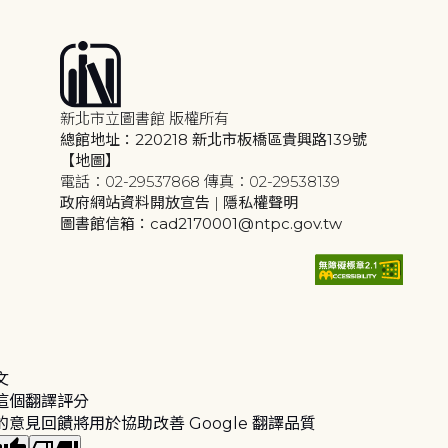
新北市立圖書館 版權所有
總館地址：220218 新北市板橋區貴興路139號
【地圖】
電話：02-29537868 傳真：02-29538139
政府網站資料開放宣告
|
隱私權聲明
圖書館信箱：cad2170001@ntpc.gov.tw
文
這個翻譯評分
的意見回饋將用於協助改善 Google 翻譯品質