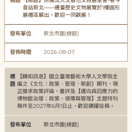
標題
【總館】財團法人沈春池文教基金會-看今
昔話新北——遷臺歷史文物展覽於1樓圓形
展櫃區展出，歡迎一同觀展！
發布單位
新北市圖(總館)
發佈時間
2026-08-07
標
【轉知訊息】國立臺灣藝術大學人文學院主
題
編之《文化：政策．管理．新創》期刊，現
正徵求政策評論、書評及【邁向具回應力的
博物館治理：政策、領導與管理】主題特刊
稿件至2027年6月1日止，歡迎踴躍投稿。
發布單位
新北市圖(總館)