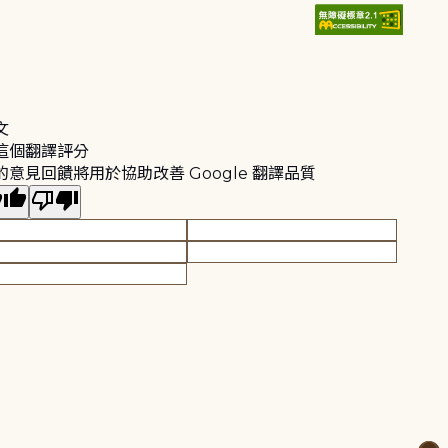
文
這個翻譯評分
的意見回饋將用於協助改善 Google 翻譯品質