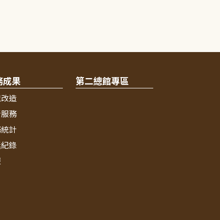
務成果
第二總館專區
境改造
新服務
務統計
獎紀錄
報