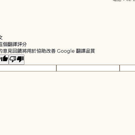
文
這個翻譯評分
的意見回饋將用於協助改善 Google 翻譯品質