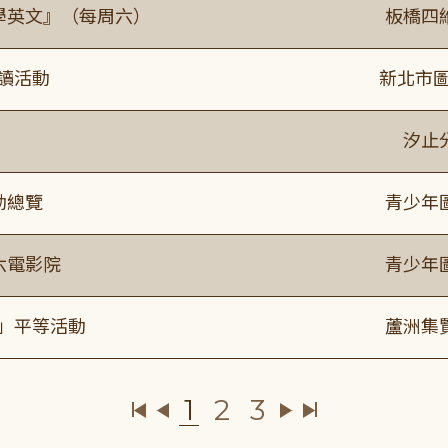
通學英文』（每周六）
板橋四
閱讀活動
新北市圖
》
汐止
動總覽
青少年
六電影院
青少年
閱」平等活動
蘆洲集
1
2
3