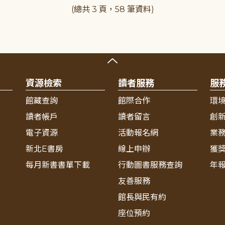
(總共 3 頁，58 筆資料)
資源檢索
讀者服務
服
館藏查詢
館際合作
環
讀者帳戶
讀者留言
創
電子資源
活動報名網
業
新北E書房
線上申辦
獲
每月新書書單下載
行動圖書服務查詢
年
友善服務
館長與民有約
座位預約