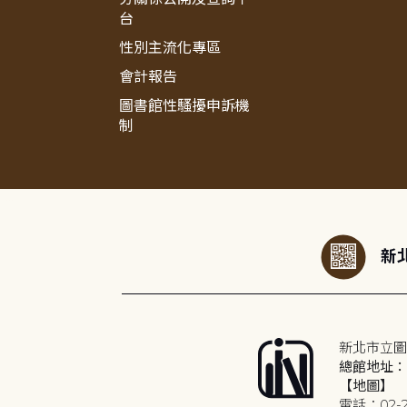
台
性別主流化專區
會計報告
圖書館性騷擾申訴機
制
:::
新北
新北市立圖
總館地址：2
【地圖】
電話：02-2