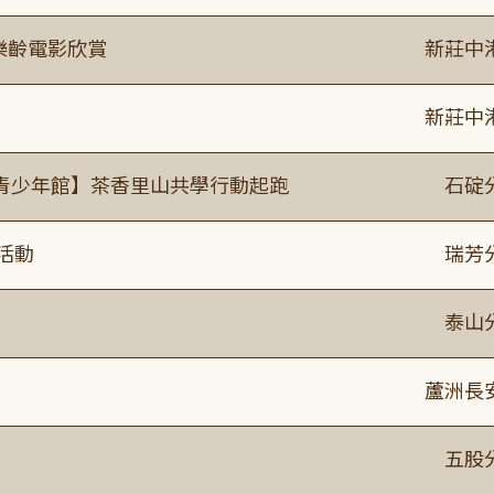
樂齡電影欣賞
新莊中
新莊中
青少年館】茶香里山共學行動起跑
石碇
活動
瑞芳
泰山
蘆洲長
】
五股