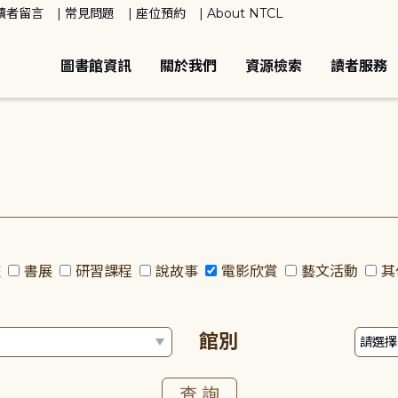
讀者留言
常見問題
座位預約
About NTCL
圖書館資訊
關於我們
資源檢索
讀者服務
座
書展
研習課程
說故事
電影欣賞
藝文活動
其
館別