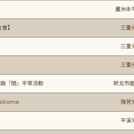
蘆洲永
友會】
三重
】
三重
】
三重
共融「閱」平等活動
新北市圖
lcome
瑞芳
平溪