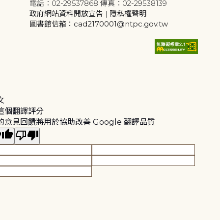
電話：02-29537868 傳真：02-29538139
政府網站資料開放宣告
|
隱私權聲明
圖書館信箱：cad2170001@ntpc.gov.tw
文
這個翻譯評分
的意見回饋將用於協助改善 Google 翻譯品質