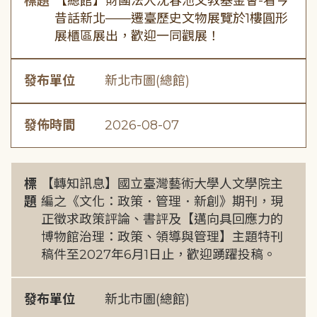
標題
【總館】財團法人沈春池文教基金會-看今
昔話新北——遷臺歷史文物展覽於1樓圓形
展櫃區展出，歡迎一同觀展！
發布單位
新北市圖(總館)
發佈時間
2026-08-07
標
【轉知訊息】國立臺灣藝術大學人文學院主
題
編之《文化：政策．管理．新創》期刊，現
正徵求政策評論、書評及【邁向具回應力的
博物館治理：政策、領導與管理】主題特刊
稿件至2027年6月1日止，歡迎踴躍投稿。
發布單位
新北市圖(總館)