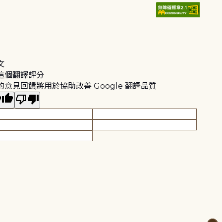
文
這個翻譯評分
的意見回饋將用於協助改善 Google 翻譯品質