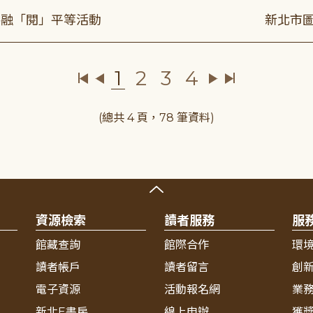
共融「閱」平等活動
新北市圖
1
2
3
4
(總共 4 頁，78 筆資料)
資源檢索
讀者服務
服
館藏查詢
館際合作
環
讀者帳戶
讀者留言
創
電子資源
活動報名網
業
新北E書房
線上申辦
獲