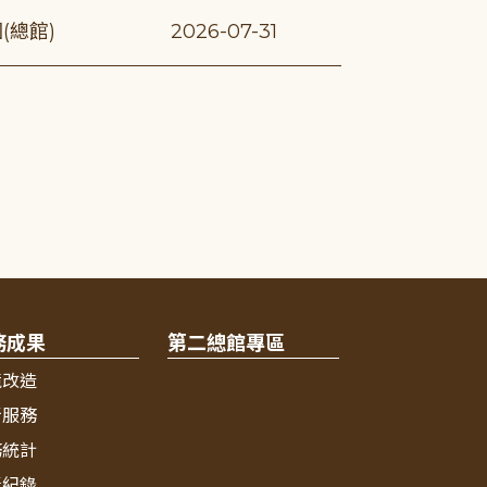
(總館)
2026-07-31
務成果
第二總館專區
境改造
新服務
務統計
獎紀錄