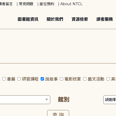
讀者留言
常見問題
座位預約
About NTCL
圖書館資訊
關於我們
資源檢索
讀者服務
座
書展
研習課程
說故事
電影欣賞
藝文活動
其
館別