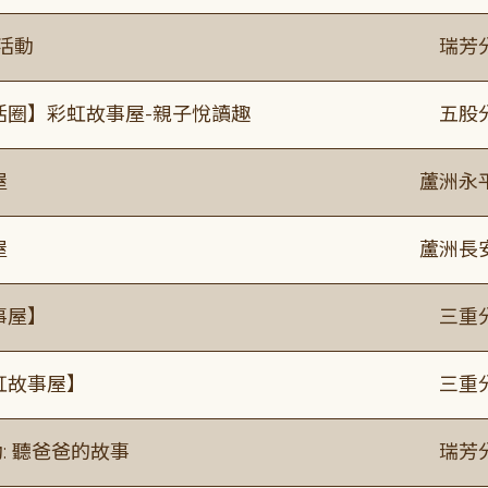
活動
瑞芳
活圈】彩虹故事屋-親子悅讀趣
五股
屋
蘆洲永
屋
蘆洲長
事屋】
三重
虹故事屋】
三重
: 聽爸爸的故事
瑞芳