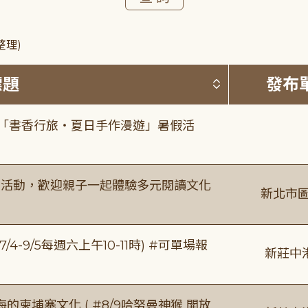
整理)
按標題排序 
標題
發布
房「書香行旅・夏日手作漫遊」暑假活
故事活動，歡迎親子一起體驗多元閱讀文化
新北市圖
/4-9/5每週六上午10-11時) #可單場報
新莊中
柬埔寨文化 ( #8/9哈努曼神猴 開放