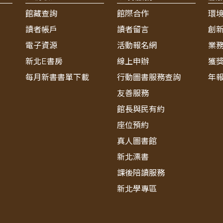
館藏查詢
館際合作
環
讀者帳戶
讀者留言
創
電子資源
活動報名網
業
新北E書房
線上申辦
獲
每月新書書單下載
行動圖書服務查詢
年
友善服務
館長與民有約
座位預約
真人圖書館
新北漂書
課後陪讀服務
新北學專區