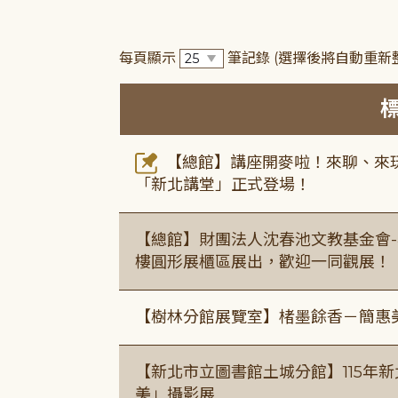
每頁顯示
筆記錄
(選擇後將自動重新
【總館】講座開麥啦！來聊、來玩
「新北講堂」正式登場！
【總館】財團法人沈春池文教基金會-
樓圓形展櫃區展出，歡迎一同觀展！
【樹林分館展覽室】楮墨餘香－簡惠
【新北市立圖書館土城分館】115年
美」攝影展