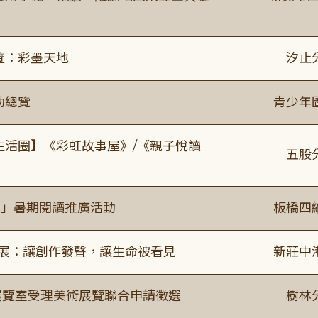
覽：彩墨天地
汐止
動總覽
青少年
文生活圈】《彩虹故事屋》/《親子悅讀
五股
係」暑期閱讀推廣活動
板橋四
合展：讓創作發聲，讓生命被看見
新莊中
/展覽室受理美術展覽聯合申請徵選
樹林