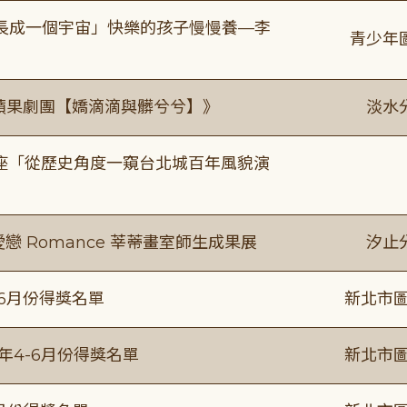
長成一個宇宙」快樂的孩子慢慢養—李
青少年
《 蘋果劇團【嬌滴滴與髒兮兮】》
淡水
築美學講座「從歷史角度一窺台北城百年風貌演
愛戀 Romance 莘蒂畫室師生成果展
汐止
-6月份得獎名單
新北市圖
5年4-6月份得獎名單
新北市圖