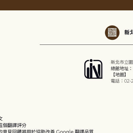
:::
新北
新北市立圖
總館地址：2
【地圖】
電話：02-2
文
這個翻譯評分
的意見回饋將用於協助改善 Google 翻譯品質