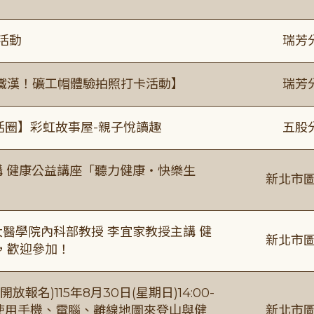
活動
瑞芳
鐵漢！礦工帽體驗拍照打卡活動】
瑞芳
活圈】彩虹故事屋-親子悅讀趣
五股
場主講 健康公益講座「聽力健康・快樂生
新北市圖
場臺大醫學院內科部教授 李宜家教授主講 健
新北市圖
，歡迎參加！
報名)115年8月30日(星期日)14:00-
【使用手機、電腦、離線地圖來登山與健
新北市圖