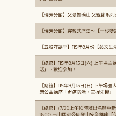
【瑞芳分館】父愛如礦山:父親節系列
【瑞芳分館】穿戴式歷史〜【一秒變
【五股守讓堂】115年8月份【藝文生
【總館】115年8月15日(六) 上午
活」，歡迎參加！
【總館】115年8月15日(日) 下午
康公益講座「胃癌防治・掌握先機」
【總館】(7/29上午10時釋出名額重新開放
16:00-玉山國家公園登山安全講座