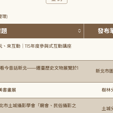
整理)
按標題排序 
標題
發布
、來互動｜115年度參與式互動講座
看今昔話新北——遷臺歷史文物展覽於1
新北市圖
美書畫展
樹林
新北市土城攝影學會「廟會、民俗攝影之
土城