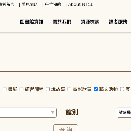
讀者留言
常見問題
座位預約
About NTCL
圖書館資訊
關於我們
資源檢索
讀者服務
座
書展
研習課程
說故事
電影欣賞
藝文活動
其
館別