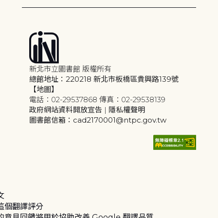
新北市立圖書館 版權所有
總館地址：220218 新北市板橋區貴興路139號
【地圖】
電話：02-29537868 傳真：02-29538139
政府網站資料開放宣告
|
隱私權聲明
圖書館信箱：cad2170001@ntpc.gov.tw
文
這個翻譯評分
的意見回饋將用於協助改善 Google 翻譯品質