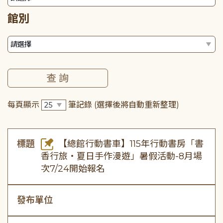
館別
每頁顯示
筆記錄
(選擇後將自動重新整理)
標題
【總館行動書車】115年行動書房「書
香行旅・夏日手作漫遊」暑假活動-8月場
次7/24開始報名
發布單位