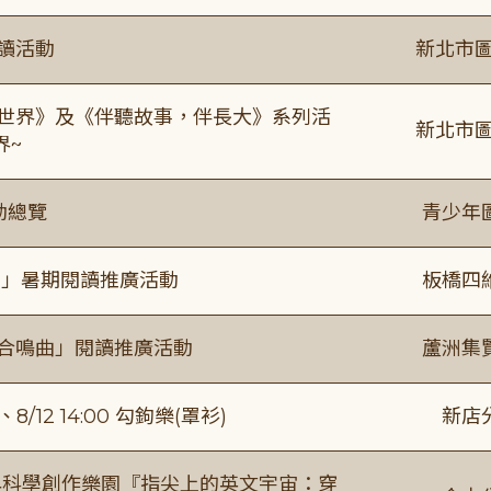
閱讀活動
新北市圖
感世界》及《伴聽故事，伴長大》系列活
新北市圖
界~
動總覽
青少年
係」暑期閱讀推廣活動
板橋四
的合鳴曲」閱讀推廣活動
蘆洲集
/12 14:00 勾鉤樂(罩衫)
新店
與科學創作樂園『指尖上的英文宇宙：穿