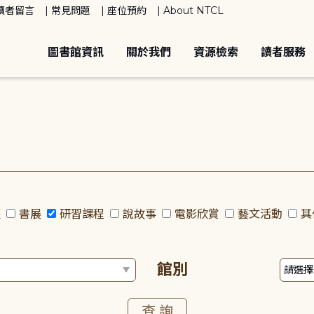
讀者留言
常見問題
座位預約
About NTCL
圖書館資訊
關於我們
資源檢索
讀者服務
座
書展
研習課程
說故事
電影欣賞
藝文活動
其
館別