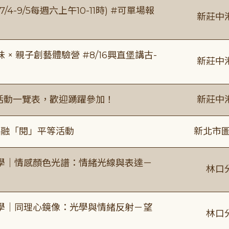
/4-9/5每週六上午10-11時) #可單場報
新莊中
 親子創藝體驗營 #8/16興直堡講古-
新莊中
廣活動一覽表，歡迎踴躍參加！
新莊中
共融「閱」平等活動
新北市圖
學｜情感顏色光譜：情緒光線與表達－
林口
學｜同理心鏡像：光學與情緒反射－望
林口