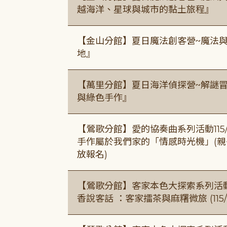
越海洋、星球與城市的黏土旅程』
【金山分館】夏日魔法創客營~魔法
地』
【萬里分館】夏日海洋偵探營~解謎
與綠色手作』
【鶯歌分館】愛的協奏曲系列活動115/8/3
手作屬於我們家的「情感時光機」(親子手作
放報名)
【鶯歌分館】客家本色大探索系列活動115/8
香說客話 ：客家擂茶與麻糬微旅 (115/