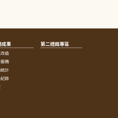
務成果
第二總館專區
境改造
新服務
務統計
獎紀錄
報