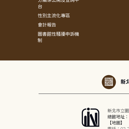
分關係公開及查詢平
台
性別主流化專區
會計報告
圖書館性騷擾申訴機
制
:::
新北
新北市立圖
總館地址：2
【地圖】
電話：02-2