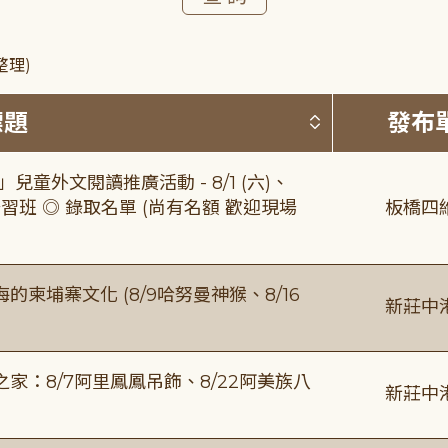
整理)
按標題排序 
標題
發布
童外文閱讀推廣活動 - 8/1 (六)、
習班 ◎ 錄取名單 (尚有名額 歡迎現場
板橋四
柬埔寨文化 (8/9哈努曼神猴、8/16
新莊中
：8/7阿里鳳鳳吊飾、8/22阿美族八
新莊中