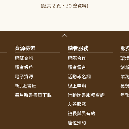
(總共 2 頁，30 筆資料)
資源檢索
讀者服務
服
館藏查詢
館際合作
環
讀者帳戶
讀者留言
創
電子資源
活動報名網
業
新北E書房
線上申辦
獲
每月新書書單下載
行動圖書服務查詢
年
友善服務
館長與民有約
座位預約