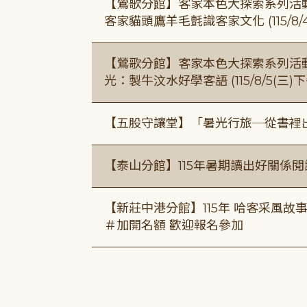
【鶯歌分館】客家本色大探索系列活動115/8
客家貓頭鷹羊毛氈識客家文化 (115/8/
【鶯歌分館】客家本色大探索系列活動115/8
光：製牛汶水好學客語 (115/8/5(三
【五股守讓堂】「暑光行旅─從書裡
【泰山分館】115年暑期讀出好關係
【新莊中港分館】115年 哈客采風故事課 ( 7
＃加開名額 歡迎報名參加