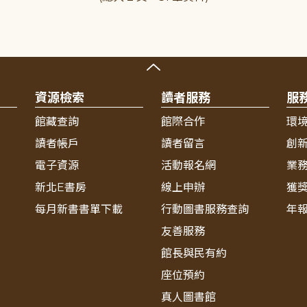
資源檢索
讀者服務
服
館藏查詢
館際合作
環
讀者帳戶
讀者留言
創
電子資源
活動報名網
業
新北E書房
線上申辦
獲
每月新書書單下載
行動圖書服務查詢
年
友善服務
館長與民有約
座位預約
真人圖書館