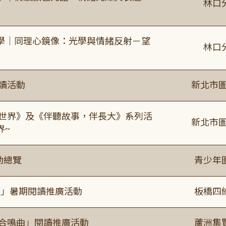
林口
學｜同理心鏡像：光學與情緒反射－望
林口
閱讀活動
新北市圖
感世界》及《伴聽故事，伴長大》系列活
新北市圖
界~
動總覽
青少年
係」暑期閱讀推廣活動
板橋四
的合鳴曲」閱讀推廣活動
蘆洲集