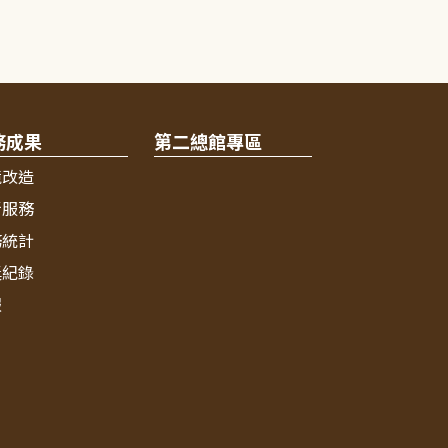
務成果
第二總館專區
境改造
新服務
務統計
獎紀錄
報