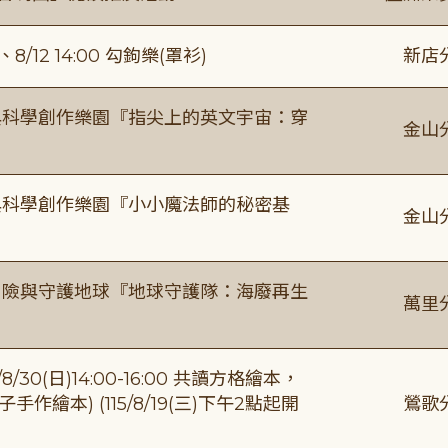
/12 14:00 勾鉤樂(罩衫)
新店
與科學創作樂園『指尖上的英文宇宙：穿
金山
與科學創作樂園『小小魔法師的秘密基
金山
冒險與守護地球『地球守護隊：海廢再生
萬里
0(日)14:00-16:00 共讀方格繪本，
繪本) (115/8/19(三)下午2點起開
鶯歌