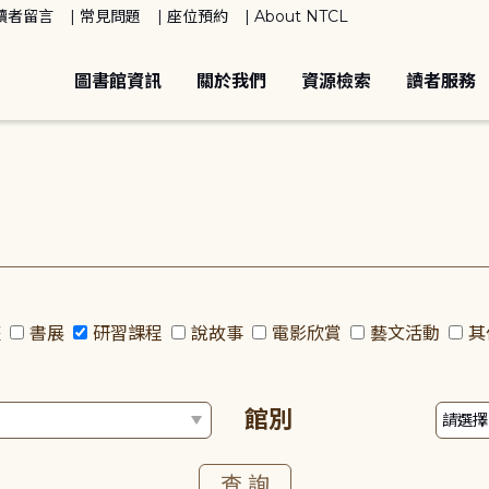
讀者留言
常見問題
座位預約
About NTCL
圖書館資訊
關於我們
資源檢索
讀者服務
座
書展
研習課程
說故事
電影欣賞
藝文活動
其
館別