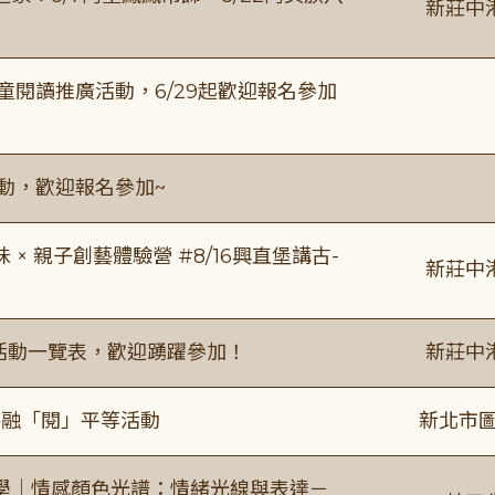
新莊中
童閱讀推廣活動，6/29起歡迎報名參加
活動，歡迎報名參加~
 親子創藝體驗營 #8/16興直堡講古-
新莊中
廣活動一覽表，歡迎踴躍參加！
新莊中
共融「閱」平等活動
新北市圖
學｜情感顏色光譜：情緒光線與表達－