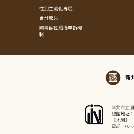
性別主流化專區
會計報告
圖書館性騷擾申訴機
制
:::
新北
新北市立圖
總館地址：2
【地圖】
電話：02-2