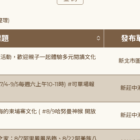
整理)
按標題排序 
標題
發布
故事活動，歡迎親子一起體驗多元閱讀文化
新北市圖
/4-9/5每週六上午10-11時) #可單場報
新莊中
柬埔寨文化 ( #8/9哈努曼神猴 開放
新莊中
：8/7阿里鳳鳳吊飾、8/22阿美族八