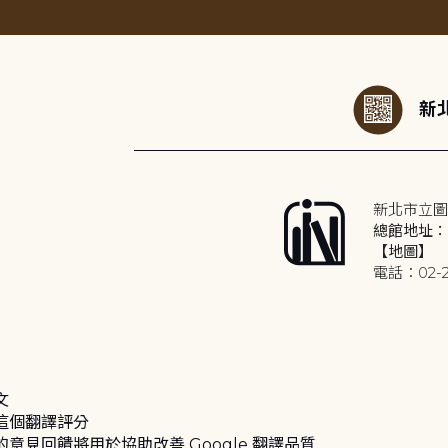
:::
新北
新北市立圖
總館地址：2
【地圖】
電話：02-2
文
這個翻譯評分
的意見回饋將用於協助改善 Google 翻譯品質