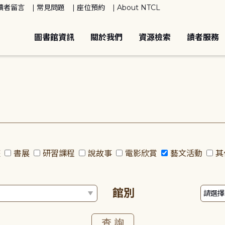
讀者留言
常見問題
座位預約
About NTCL
圖書館資訊
關於我們
資源檢索
讀者服務
座
書展
研習課程
說故事
電影欣賞
藝文活動
其
館別