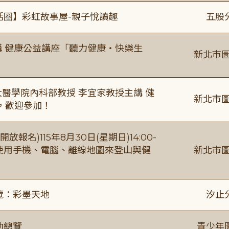
活圈】彩虹故事屋-親子悅讀趣
五股
場主講 健康公益講座「聽力健康・快樂生
新北市圖
場臺大醫學院內科部教授 李宜家教授主講 健
新北市圖
，歡迎參加！
報名)115年8月30日(星期日)14:00-
【使用手機、電腦、離線地圖來登山與健
新北市圖
覽：彩墨天地
汐止
動總覽
青少年