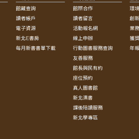
館藏查詢
館際合作
環
讀者帳戶
讀者留言
創
電子資源
活動報名網
業
新北E書房
線上申辦
獲
每月新書書單下載
行動圖書服務查詢
年
友善服務
館長與民有約
座位預約
真人圖書館
新北漂書
課後陪讀服務
新北學專區