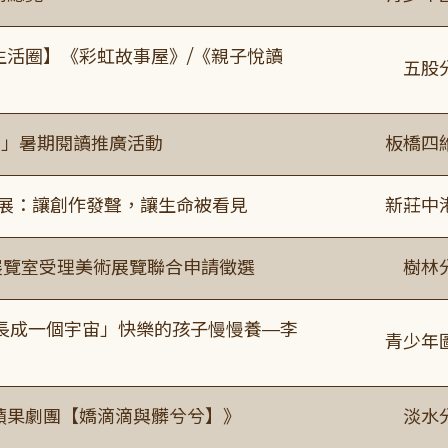
文生活圈】《彩虹故事屋》/《親子悅讀
五股
係」暑期閱讀推廣活動
板橋四
合展：讓創作發聲，讓生命被看見
新莊中
/展覽室受理美術展覽聯合申請徵選
樹林
長成一個宇宙」快樂的孩子慢慢養—李
青少年
《 蘋果劇團【嬌滴滴與髒兮兮】》
淡水