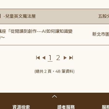
】-兒童英文魔法屋
五股
列講座「從閱讀到創作---AI如何讓知識變
新北市圖
加～
1
2
(總共 2 頁，48 筆資料)
資源檢索
讀者服務
服