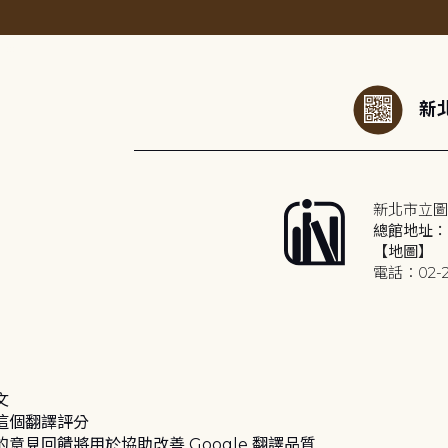
:::
新北
新北市立圖
總館地址：2
【地圖】
電話：02-2
文
這個翻譯評分
的意見回饋將用於協助改善 Google 翻譯品質