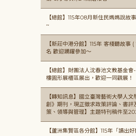
【總館】115年08月新住民媽媽說
~
【新莊中港分館】115年 客棧聽故事 ( 7
名 歡迎踴躍參加～
【總館】財團法人沈春池文教基金會-
樓圓形展櫃區展出，歡迎一同觀展！
【轉知訊息】國立臺灣藝術大學人文
創》期刊，現正徵求政策評論、書評
策、領導與管理】主題特刊稿件至20
【蘆洲集賢區各分館】115年「讀出