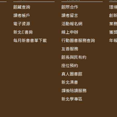
館藏查詢
館際合作
環
讀者帳戶
讀者留言
創
電子資源
活動報名網
業
新北E書房
線上申辦
獲
每月新書書單下載
行動圖書服務查詢
年
友善服務
館長與民有約
座位預約
真人圖書館
新北漂書
課後陪讀服務
新北學專區