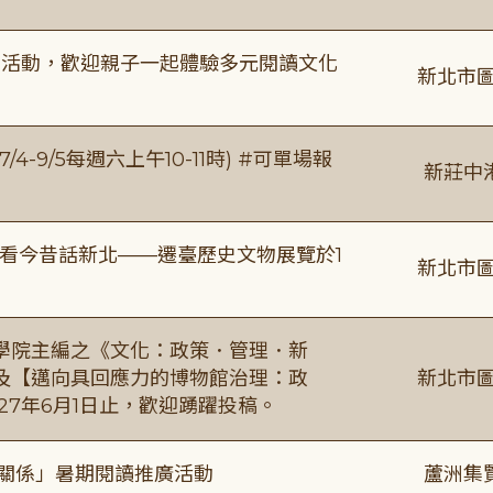
故事活動，歡迎親子一起體驗多元閱讀文化
新北市圖
/4-9/5每週六上午10-11時) #可單場報
新莊中
看今昔話新北——遷臺歷史文物展覽於1
新北市圖
學院主編之《文化：政策．管理．新
及【邁向具回應力的博物館治理：政
新北市圖
27年6月1日止，歡迎踴躍投稿。
好關係」暑期閱讀推廣活動
蘆洲集