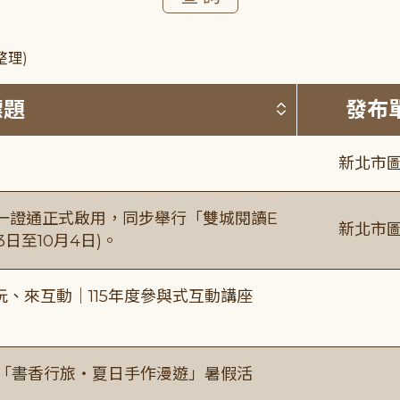
整理)
按標題排序 
標題
發布
新北市圖
日一證通正式啟用，同步舉行「雙城閱讀E
新北市圖
日至10月4日)。
、來互動｜115年度參與式互動講座
房「書香行旅・夏日手作漫遊」暑假活