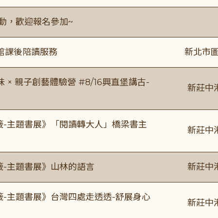
活動，歡迎報名參加~
館課後陪讀服務
新北市圖
 親子創藝體驗營 #8/16興直堡講古-
新莊中
書籤-主題書展》「閱讀轉大人」橋梁書主
新莊中
籤-主題書展》山林的語言
新莊中
籤-主題書展》台灣四處走透透-舒展身心
新莊中