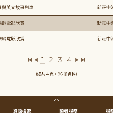
事屋與英文故事列車
新莊中
樂齡電影欣賞
新莊中
樂齡電影欣賞
新莊中
1
2
3
4
(總共 4 頁，96 筆資料)
資源檢索
讀者服務
服