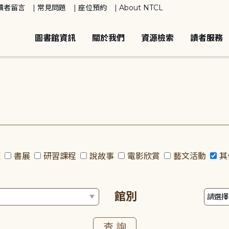
讀者留言
常見問題
座位預約
About NTCL
圖書館資訊
關於我們
資源檢索
讀者服務
座
書展
研習課程
說故事
電影欣賞
藝文活動
其
館別