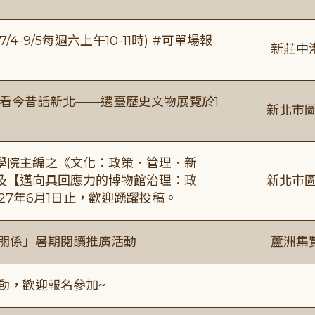
/4-9/5每週六上午10-11時) #可單場報
新莊中
看今昔話新北——遷臺歷史文物展覽於1
新北市圖
學院主編之《文化：政策．管理．新
及【邁向具回應力的博物館治理：政
新北市圖
27年6月1日止，歡迎踴躍投稿。
好關係」暑期閱讀推廣活動
蘆洲集
活動，歡迎報名參加~