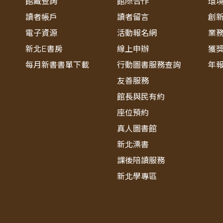
館藏查詢
館際合作
環
讀者帳戶
讀者留言
創
電子資源
活動報名網
業
新北E書房
線上申辦
獲
每月新書書單下載
行動圖書服務查詢
年
友善服務
館長與民有約
座位預約
真人圖書館
新北漂書
課後陪讀服務
新北學專區