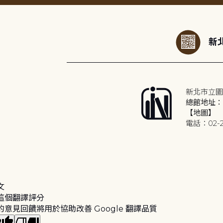
:::
新北
新北市立圖
總館地址：2
【地圖】
電話：02-2
文
這個翻譯評分
的意見回饋將用於協助改善 Google 翻譯品質