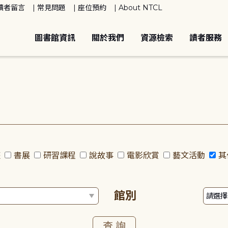
讀者留言
常見問題
座位預約
About NTCL
圖書館資訊
關於我們
資源檢索
讀者服務
座
書展
研習課程
說故事
電影欣賞
藝文活動
其
館別