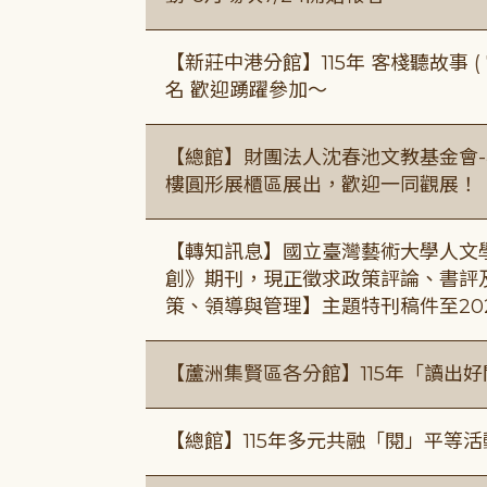
【新莊中港分館】115年 客棧聽故事 ( 7
名 歡迎踴躍參加～
【總館】財團法人沈春池文教基金會-
樓圓形展櫃區展出，歡迎一同觀展！
【轉知訊息】國立臺灣藝術大學人文
創》期刊，現正徵求政策評論、書評
策、領導與管理】主題特刊稿件至20
【蘆洲集賢區各分館】115年「讀出
【總館】115年多元共融「閱」平等