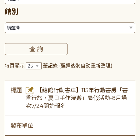
館別
每頁顯示
筆記錄
(選擇後將自動重新整理)
標題
【總館行動書車】115年行動書房「書
香行旅・夏日手作漫遊」暑假活動-8月場
次7/24開始報名
發布單位