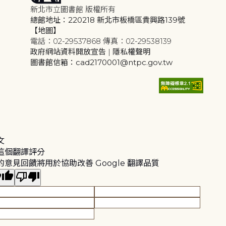
新北市立圖書館 版權所有
總館地址：220218 新北市板橋區貴興路139號
【地圖】
電話：02-29537868 傳真：02-29538139
政府網站資料開放宣告
|
隱私權聲明
圖書館信箱：cad2170001@ntpc.gov.tw
文
這個翻譯評分
的意見回饋將用於協助改善 Google 翻譯品質