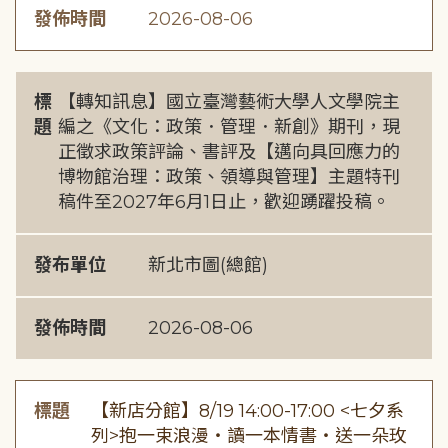
發佈時間
2026-08-06
標
【轉知訊息】國立臺灣藝術大學人文學院主
題
編之《文化：政策．管理．新創》期刊，現
正徵求政策評論、書評及【邁向具回應力的
博物館治理：政策、領導與管理】主題特刊
稿件至2027年6月1日止，歡迎踴躍投稿。
發布單位
新北市圖(總館)
發佈時間
2026-08-06
標題
【新店分館】8/19 14:00-17:00 <七夕系
列>抱一束浪漫・讀一本情書・送一朵玫