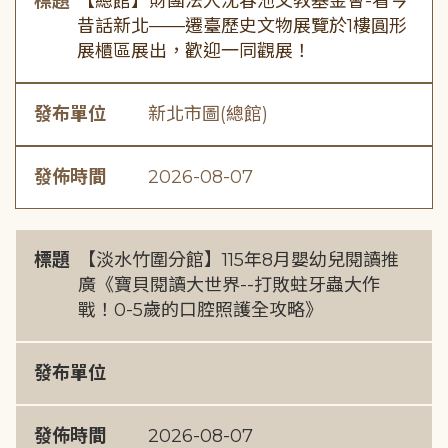
標題
【總館】財團法人沈春池文教基金會-看今
昔話新北——遷臺歷史文物展覽於1樓圓形
展櫃區展出，歡迎一同觀展！
發布單位
新北市圖(總館)
發佈時間
2026-08-07
標題
【淡水竹圍分館】115年8月嬰幼兒閱讀推
廣《寶貝閱讀大世界--打敗蛀牙蟲大作
戰！0-5歲的口腔照護全攻略》
發布單位
發佈時間
2026-08-07