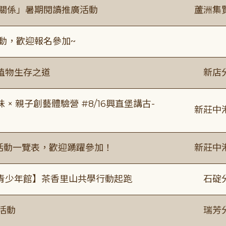
好關係」暑期閱讀推廣活動
蘆洲集
活動，歡迎報名參加~
植物生存之道
新店
 親子創藝體驗營 #8/16興直堡講古-
新莊中
廣活動一覽表，歡迎踴躍參加！
新莊中
青少年館】茶香里山共學行動起跑
石碇
活動
瑞芳