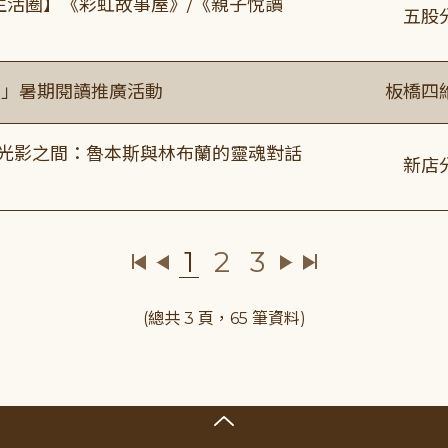
文生活圈】《彩虹故事屋》/《親子悅讀
五股
係」暑期閱讀推廣活動
板橋四
4:00 光影之間：魯本斯與林布蘭的靈魂對話
新店
1
2
3
(總共 3 頁，65 筆資料)