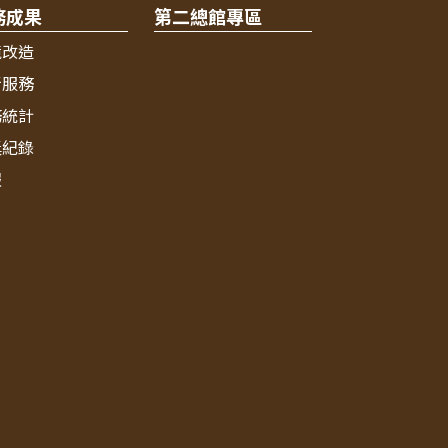
務成果
第二總館專區
境改造
新服務
務統計
獎紀錄
報