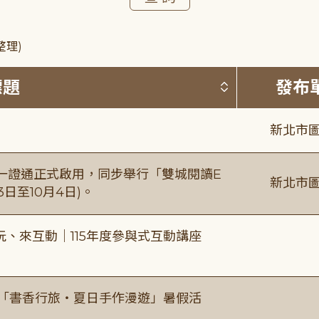
整理)
按標題排序 
標題
發布
新北市圖
日一證通正式啟用，同步舉行「雙城閱讀E
新北市圖
日至10月4日)。
、來互動｜115年度參與式互動講座
房「書香行旅・夏日手作漫遊」暑假活