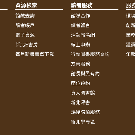
資源檢索
讀者服務
服
館藏查詢
館際合作
環
讀者帳戶
讀者留言
創
電子資源
活動報名網
業
新北E書房
線上申辦
獲
每月新書書單下載
行動圖書服務查詢
年
友善服務
館長與民有約
座位預約
真人圖書館
新北漂書
課後陪讀服務
新北學專區