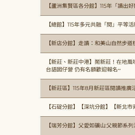
【蘆洲集賢區各分館】115年「讀出
【總館】115年多元共融「閱」平等
【新店分館】走讀：和美山自然步道
【新莊、新莊中港】鬧新莊！在地風味 ×
台語囡仔營 仍有名額歡迎報名~
【新莊區】115年8月新莊區閱讀推
【石碇分館】【深坑分館】【新北市
【瑞芳分館】父愛如礦山:父親節系列