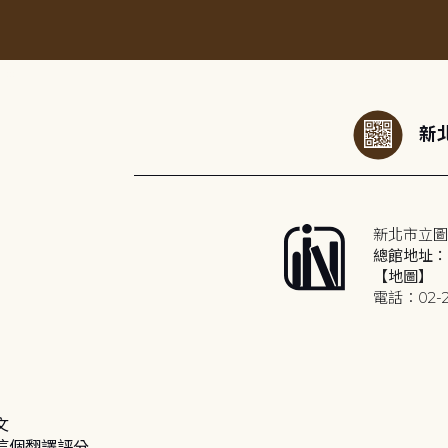
:::
新北
新北市立圖
總館地址：2
【地圖】
電話：02-2
文
這個翻譯評分