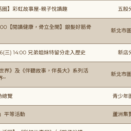
活圈】彩虹故事屋-親子悅讀趣
五股
0-16:00【閱讀健康，骨立全開】銀髮好筋骨
新北市圖
(三) 14:00 兄弟姐妹特留分走入歷史
新店
感世界》及《伴聽故事，伴長大》系列活
新北市圖
界~
動總覽
青少年
閱」平等活動
蘆洲集