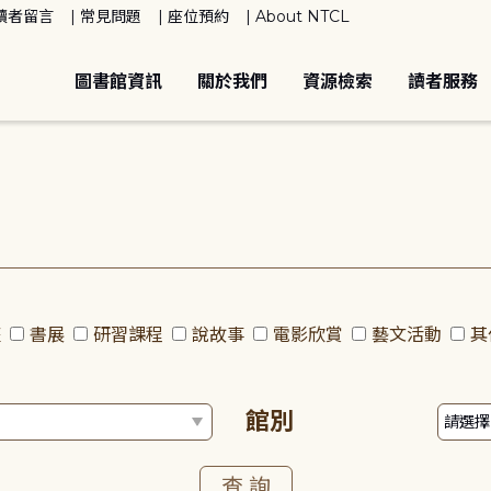
讀者留言
常見問題
座位預約
About NTCL
圖書館資訊
關於我們
資源檢索
讀者服務
座
書展
研習課程
說故事
電影欣賞
藝文活動
其
館別