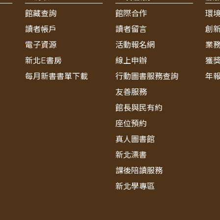
館藏查詢
館際合作
環
讀者帳戶
讀者留言
創
電子資源
活動報名網
業
新北E書房
線上申辦
獲
每月新書書單下載
行動圖書服務查詢
年
友善服務
館長與民有約
座位預約
真人圖書館
新北漂書
課後陪讀服務
新北學專區