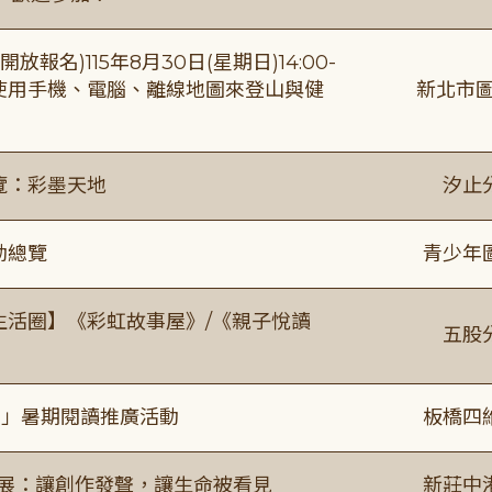
報名)115年8月30日(星期日)14:00-
【使用手機、電腦、離線地圖來登山與健
新北市圖
覽：彩墨天地
汐止
動總覽
青少年
文生活圈】《彩虹故事屋》/《親子悅讀
五股
係」暑期閱讀推廣活動
板橋四
合展：讓創作發聲，讓生命被看見
新莊中