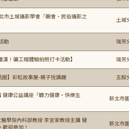
新北市土城攝影學會「廟會、民俗攝影之
土城
活動
瑞芳
鐵漢！礦工帽體驗拍照打卡活動】
瑞芳
活圈】彩虹故事屋-親子悅讀趣
五股
場主講 健康公益講座「聽力健康・快樂生
新北市圖
場臺大醫學院內科部教授 李宜家教授主講 健
新北市圖
，歡迎參加！