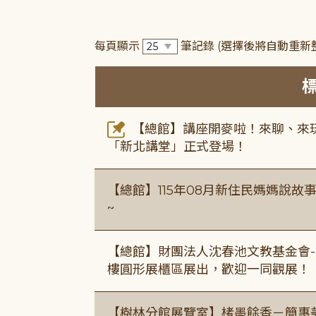
每頁顯示
筆記錄
(選擇後將自動重新
【總館】講座開麥啦！來聊、來玩
「新北講堂」正式登場！
【總館】115年08月新住民媽媽說
~
【總館】財團法人沈春池文教基金會-
樓圓形展櫃區展出，歡迎一同觀展！
【樹林分館展覽室】楮墨餘香－簡惠