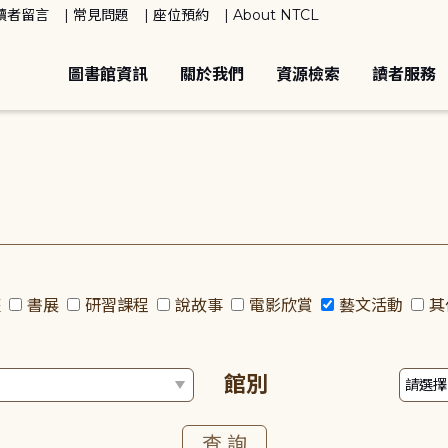
讀者留言
常見問題
座位預約
About NTCL
圖書館資訊
關於我們
資源檢索
讀者服務
座
書展
研習課程
說故事
電影欣賞
藝文活動
其
館別