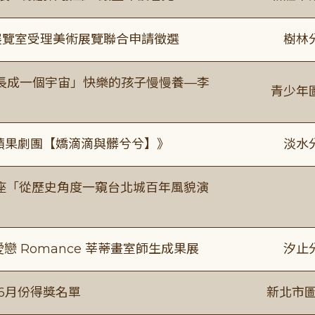
/展覽室受理美術展覽聯合申請徵選
樹林
長成一個宇宙」快樂的孩子慢慢養—李
青少年
《 蘋果劇團【嬌滴滴與髒兮兮】》
淡水
築美學講座「從歷史角度一窺台北城百年風貌演
愛戀 Romance 莘蒂畫室師生成果展
汐止
-6月份得獎名單
新北市圖