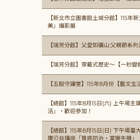
【新北市立圖書館土城分館】115年
美」攝影展
【瑞芳分館】父愛如礦山:父親節系列
【瑞芳分館】穿戴式歷史〜【一秒變
【五股守讓堂】115年8月份【藝文生
【總館】115年8月15日(六) 上午
活」，歡迎參加！
【總館】115年8月15日(日) 下午
康公益講座「胃癌防治・掌握先機」