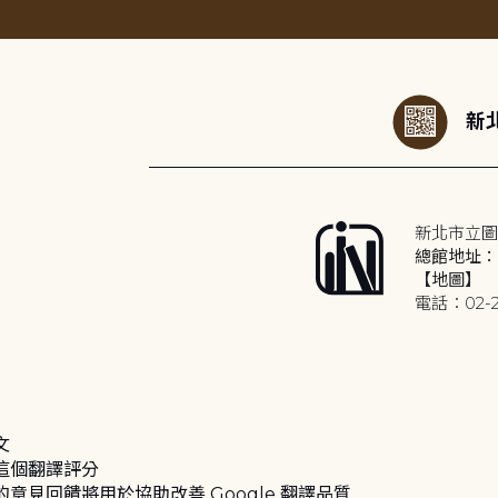
:::
新北
新北市立圖
總館地址：2
【地圖】
電話：02-2
文
這個翻譯評分
的意見回饋將用於協助改善 Google 翻譯品質