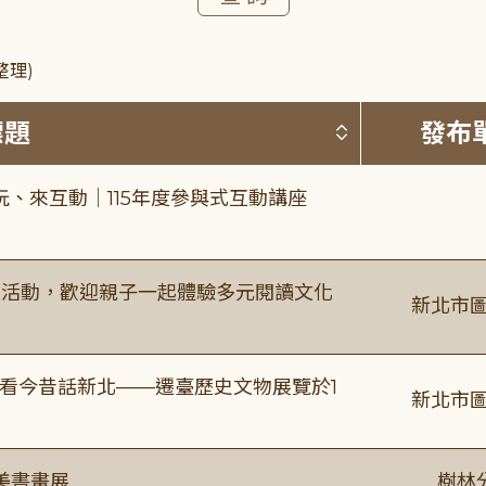
整理)
按標題排序 
標題
發布
、來互動｜115年度參與式互動講座
故事活動，歡迎親子一起體驗多元閱讀文化
新北市圖
看今昔話新北——遷臺歷史文物展覽於1
新北市圖
美書畫展
樹林