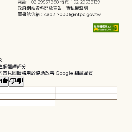
電話：02-29537868 傳真：02-29538139
政府網站資料開放宣告
|
隱私權聲明
圖書館信箱：cad2170001@ntpc.gov.tw
文
這個翻譯評分
的意見回饋將用於協助改善 Google 翻譯品質