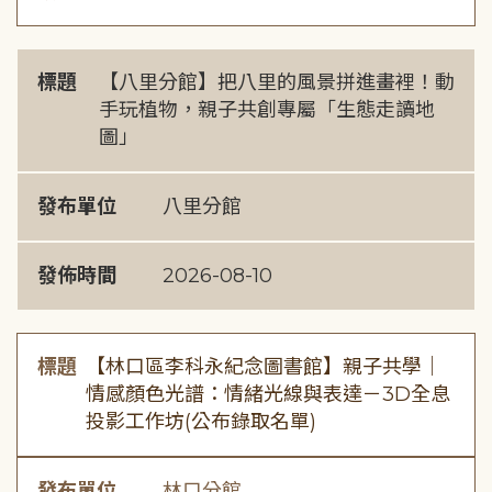
標題
【八里分館】把八里的風景拼進畫裡！動
手玩植物，親子共創專屬「生態走讀地
圖」
發布單位
八里分館
發佈時間
2026-08-10
標題
【林口區李科永紀念圖書館】親子共學｜
情感顏色光譜：情緒光線與表達－3D全息
投影工作坊(公布錄取名單)
發布單位
林口分館