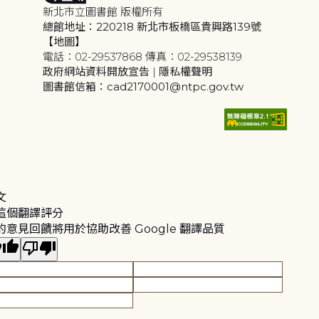
新北市立圖書館 版權所有
總館地址：220218 新北市板橋區貴興路139號
【地圖】
電話：02-29537868 傳真：02-29538139
政府網站資料開放宣告
|
隱私權聲明
圖書館信箱：cad2170001@ntpc.gov.tw
文
這個翻譯評分
的意見回饋將用於協助改善 Google 翻譯品質