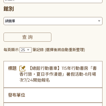
館別
每頁顯示
筆記錄
(選擇後將自動重新整理)
標題
【總館行動書車】115年行動書房「書
香行旅・夏日手作漫遊」暑假活動-8月場
次7/24開始報名
發布單位