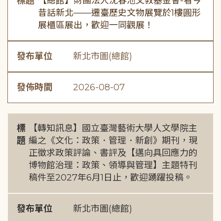
標題
【總館】財團法人沈春池文教基金會-看今
昔話新北——遷臺歷史文物展覽於1樓圓形
展櫃區展出，歡迎一同觀展！
發布單位
新北市圖(總館)
發佈時間
2026-08-07
標
【轉知訊息】國立臺灣藝術大學人文學院主
題
編之《文化：政策．管理．新創》期刊，現
正徵求政策評論、書評及【邁向具回應力的
博物館治理：政策、領導與管理】主題特刊
稿件至2027年6月1日止，歡迎踴躍投稿。
發布單位
新北市圖(總館)