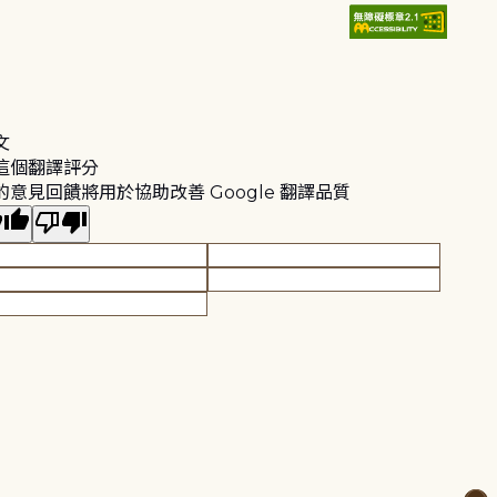
文
這個翻譯評分
的意見回饋將用於協助改善 Google 翻譯品質