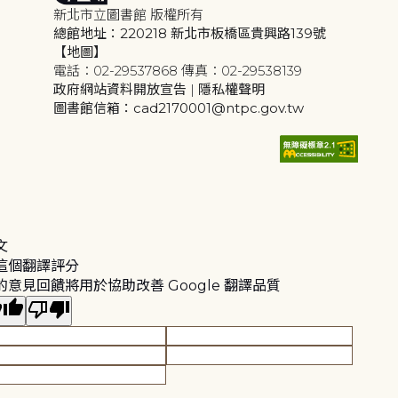
新北市立圖書館 版權所有
總館地址：220218 新北市板橋區貴興路139號
【地圖】
電話：02-29537868 傳真：02-29538139
政府網站資料開放宣告
|
隱私權聲明
圖書館信箱：cad2170001@ntpc.gov.tw
文
這個翻譯評分
的意見回饋將用於協助改善 Google 翻譯品質