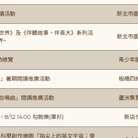
閱讀活動
新北市圖
感世界》及《伴聽故事，伴長大》系列活
新北市圖
界~
動總覽
青少年
係」暑期閱讀推廣活動
板橋四
的合鳴曲」閱讀推廣活動
蘆洲集
/12 14:00 勾鉤樂(罩衫)
新店
與科學創作樂園『指尖上的英文宇宙：穿