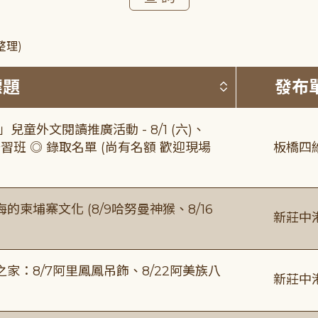
整理)
按標題排序 
標題
發布
童外文閱讀推廣活動 - 8/1 (六)、
習班 ◎ 錄取名單 (尚有名額 歡迎現場
板橋四
柬埔寨文化 (8/9哈努曼神猴、8/16
新莊中
：8/7阿里鳳鳳吊飾、8/22阿美族八
新莊中