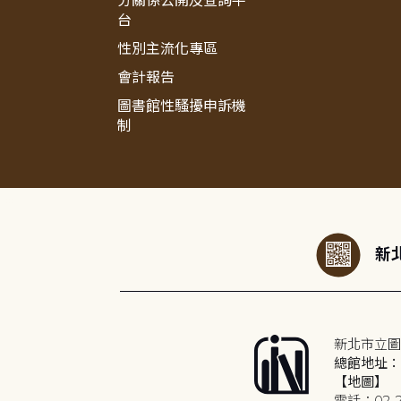
分關係公開及查詢平
台
性別主流化專區
會計報告
圖書館性騷擾申訴機
制
:::
新北
新北市立圖
總館地址：2
【地圖】
電話：02-2