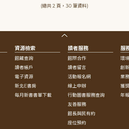
(總共 2 頁，30 筆資料)
資源檢索
讀者服務
服
館藏查詢
館際合作
環
讀者帳戶
讀者留言
創
電子資源
活動報名網
業
新北E書房
線上申辦
獲
每月新書書單下載
行動圖書服務查詢
年
友善服務
館長與民有約
座位預約