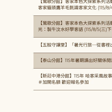
【鶯歌分館】客家本色大探索系列活動115/8
客家貓頭鷹羊毛氈識客家文化 (115/8/
【鶯歌分館】客家本色大探索系列活動115/8
光：製牛汶水好學客語 (115/8/5(三
【五股守讓堂】「暑光行旅─從書裡
【泰山分館】115年暑期讀出好關係
【新莊中港分館】115年 哈客采風故事課 ( 7
＃加開名額 歡迎報名參加