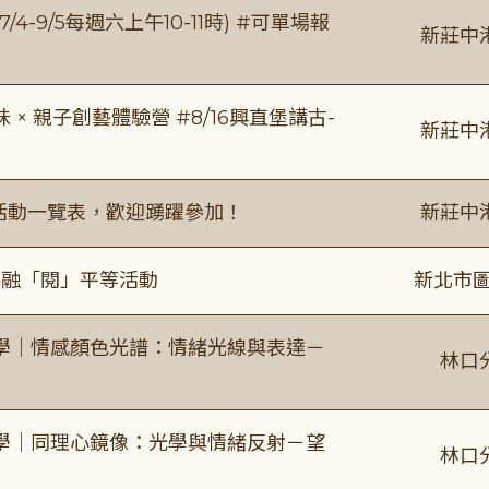
/4-9/5每週六上午10-11時) #可單場報
新莊中
 親子創藝體驗營 #8/16興直堡講古-
新莊中
廣活動一覽表，歡迎踴躍參加！
新莊中
共融「閱」平等活動
新北市圖
學｜情感顏色光譜：情緒光線與表達－
林口
學｜同理心鏡像：光學與情緒反射－望
林口