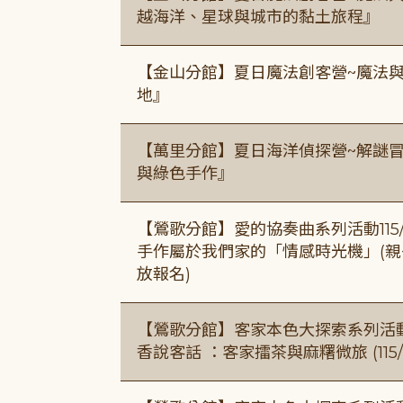
越海洋、星球與城市的黏土旅程』
【金山分館】夏日魔法創客營~魔法
地』
【萬里分館】夏日海洋偵探營~解謎
與綠色手作』
【鶯歌分館】愛的協奏曲系列活動115/8/3
手作屬於我們家的「情感時光機」(親子手作
放報名)
【鶯歌分館】客家本色大探索系列活動115/8
香說客話 ：客家擂茶與麻糬微旅 (115/