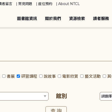
讀者留言
常見問題
座位預約
About NTCL
圖書館資訊
關於我們
資源檢索
讀者服務
座
書展
研習課程
說故事
電影欣賞
藝文活動
其
館別