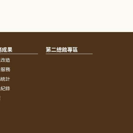
務成果
第二總館專區
境改造
新服務
務統計
獎紀錄
報