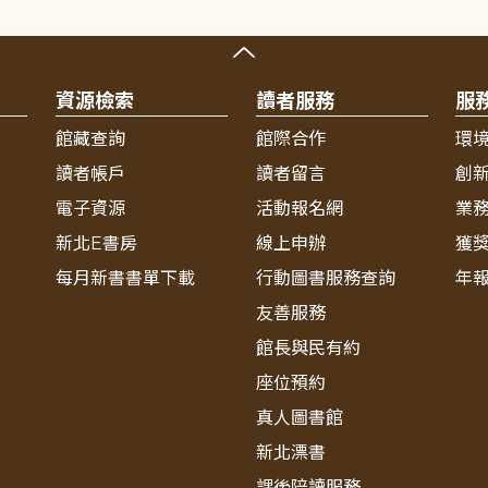
資源檢索
讀者服務
服
館藏查詢
館際合作
環
讀者帳戶
讀者留言
創
電子資源
活動報名網
業
新北E書房
線上申辦
獲
每月新書書單下載
行動圖書服務查詢
年
友善服務
館長與民有約
座位預約
真人圖書館
新北漂書
課後陪讀服務