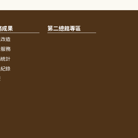
務成果
第二總館專區
境改造
新服務
務統計
獎紀錄
報