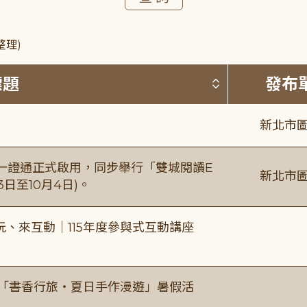
整理)
按標題排序 
標題
發布
新北市圖
日一證通正式啟用，同步舉行「雙城閱讀E
新北市圖
日至10月4日)。
、來互動｜115年度參與式互動講座
房「書香行旅・夏日手作漫遊」暑假活