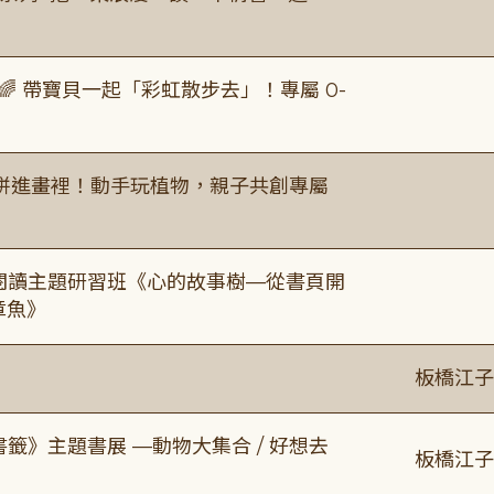
 帶寶貝一起「彩虹散步去」！專屬 0-
拼進畫裡！動手玩植物，親子共創專屬
元閱讀主題研習班《心的故事樹—從書頁開
章魚》
板橋江子
書籤》主題書展 —動物大集合 / 好想去
板橋江子