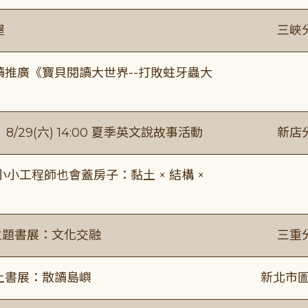
屋
三峽
讀推廣《寶貝閱讀大世界--打敗蛀牙蟲大
館】8/29(六) 14:00 夏季英文說故事活動
新店
工程師也會蓋房子：黏土 × 結構 ×
主題書展：文化交融
三重
線上書展：散讀島嶼
新北市圖