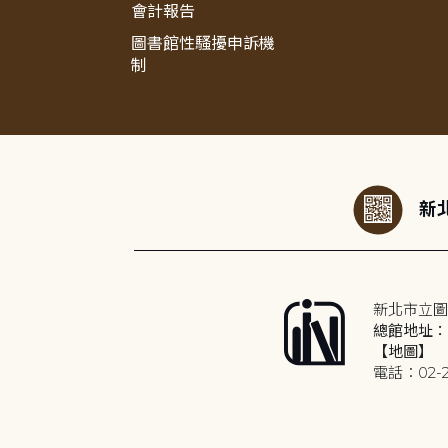
會計報告
圖書館性騷擾申訴機
制
:::
新北
新北市立圖
總館地址：2
【地圖】
電話：02-2