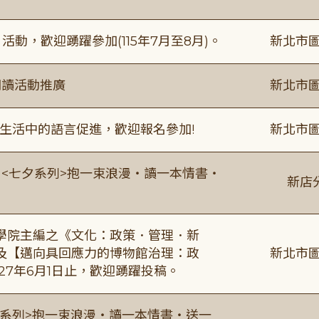
動，歡迎踴躍參加(115年7月至8月)。
新北市圖
閱讀活動推廣
新北市圖
生活中的語言促進，歡迎報名參加!
新北市圖
:00 <七夕系列>抱一束浪漫・讀一本情書・
新店
學院主編之《文化：政策．管理．新
及【邁向具回應力的博物館治理：政
新北市圖
27年6月1日止，歡迎踴躍投稿。
0 <七夕系列>抱一束浪漫・讀一本情書・送一