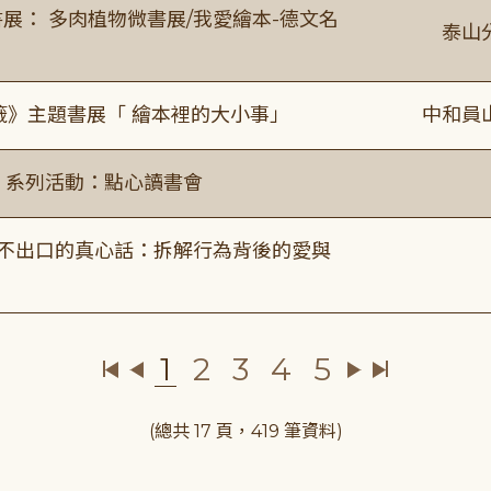
展： 多肉植物微書展/我愛繪本-德文名
泰山
籤》主題書展「 繪本裡的大小事」
中和員
ry」系列活動：點心讀書會
說不出口的真心話：拆解行為背後的愛與
1
2
3
4
5
(總共 17 頁，419 筆資料)