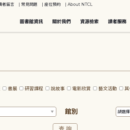
讀者留言
常見問題
座位預約
About NTCL
圖書館資訊
關於我們
資源檢索
讀者服務
座
書展
研習課程
說故事
電影欣賞
藝文活動
其
館別