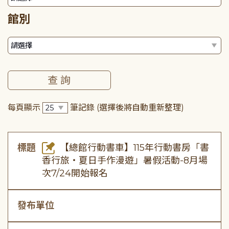
館別
每頁顯示
筆記錄
(選擇後將自動重新整理)
標題
【總館行動書車】115年行動書房「書
香行旅・夏日手作漫遊」暑假活動-8月場
次7/24開始報名
發布單位