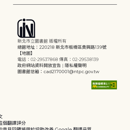
新北市立圖書館 版權所有
總館地址：220218 新北市板橋區貴興路139號
【地圖】
電話：02-29537868 傳真：02-29538139
政府網站資料開放宣告
|
隱私權聲明
圖書館信箱：cad2170001@ntpc.gov.tw
文
這個翻譯評分
的意見回饋將用於協助改善 Google 翻譯品質