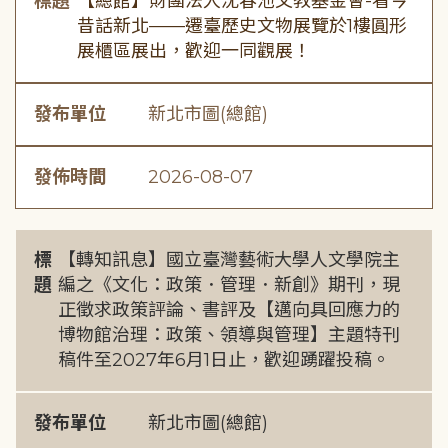
標題
【總館】財團法人沈春池文教基金會-看今
昔話新北——遷臺歷史文物展覽於1樓圓形
展櫃區展出，歡迎一同觀展！
發布單位
新北市圖(總館)
發佈時間
2026-08-07
標
【轉知訊息】國立臺灣藝術大學人文學院主
題
編之《文化：政策．管理．新創》期刊，現
正徵求政策評論、書評及【邁向具回應力的
博物館治理：政策、領導與管理】主題特刊
稿件至2027年6月1日止，歡迎踴躍投稿。
發布單位
新北市圖(總館)