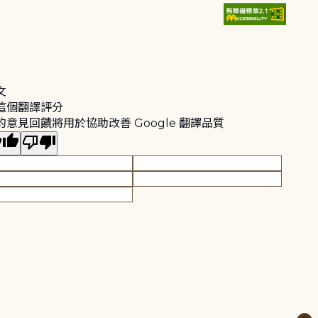
文
這個翻譯評分
的意見回饋將用於協助改善 Google 翻譯品質